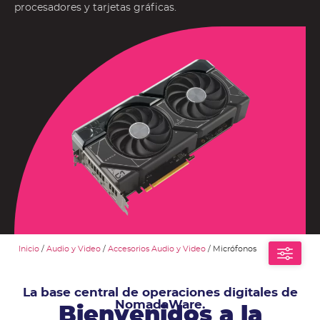
procesadores y tarjetas gráficas.
Inicio
/
Audio y Video
/
Accesorios Audio y Video
/ Micrófonos
La base central de operaciones digitales de
NomadaWare.
Bienvenidos a la