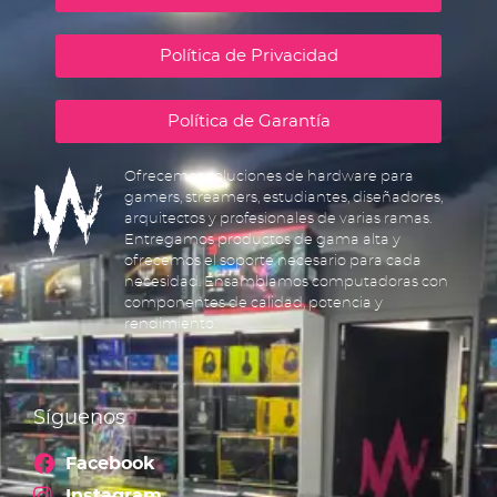
Política de Privacidad
Política de Garantía
Ofrecemos soluciones de hardware para
gamers, streamers, estudiantes, diseñadores,
arquitectos y profesionales de varias ramas.
Entregamos productos de gama alta y
ofrecemos el soporte necesario para cada
necesidad. Ensamblamos computadoras con
componentes de calidad, potencia y
rendimiento.
Síguenos
Facebook
Instagram