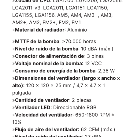
»
Zócalo de CPU
: LGA1700, LGA1200, LGA2066,
LGA2011-v3, LGA2011, LGA1151, LGA1150,
LGA1155, LGA1156, AM5, AM4, AM3+, AM3,
AM2+, AM2, FM2+, FM2, FM1
»
Material del radiador
: Aluminio
»
MTTF de la bomba
: >70.000 horas
»
Nivel de ruido de la bomba
: 10 dBA (máx.)
»
Conector de alimentación de
: 3 pines
»
Voltaje nominal de la bomba
: 12 VCC
»
Consumo de energía de la bomba
: 2,36 W
»
Dimensiones del ventilador (largo x ancho x
alto)
: 120 x 120 x 25 mm / 4,7 x 4,7 x 1
pulgada
»
Cantidad de ventilador
: 2 piezas
»
Ventilador LED
: Direccionable RGB
»
Velocidad del ventilador
: 650-1800 RPM ±
10%
»
Flujo de aire del ventilador
: 62 CFM (máx.)
»
Nivel de ruido del ventilador
: 27 dBA