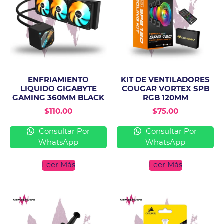
ENFRIAMIENTO
KIT DE VENTILADORES
LIQUIDO GIGABYTE
COUGAR VORTEX SPB
GAMING 360MM BLACK
RGB 120MM
$
110.00
$
75.00
Consultar Por
Consultar Por
WhatsApp
WhatsApp
Leer Más
Leer Más