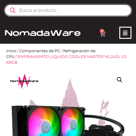
0
Inicio
/
Componentes de PC
/
Refrigeración de
CPU
/ ENFRIAMIENTO LIQUIDO COOLER MASTER ML240L V2
ARGB