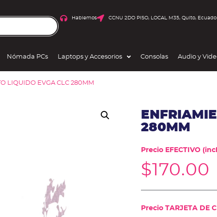
Hablemos
CCNU 2DO PISO, LOCAL M35, Quito, Ecuado
Nómada PCs
Laptops y Accesorios
Consolas
Audio y Vid
TO LIQUIDO EVGA CLC 280MM
ENFRIAMIE
280MM
Precio EFECTIVO (incl
$
170.00
Precio TARJETA DE CR