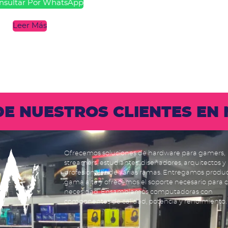
sultar Por WhatsApp
Leer Más
 DE NUESTROS CLIENTES E
Ofrecemos soluciones de hardware para gamers,
streamers, estudiantes, diseñadores, arquitectos y
profesionales de varias ramas. Entregamos produ
gama alta y ofrecemos el soporte necesario para 
necesidad. Ensamblamos computadoras con
componentes de calidad, potencia y rendimiento.