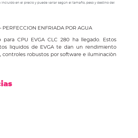
 incluido en el precio y puede variar según el tamaño, peso y destino del
– PERFECCION ENFRIADA POR AGUA
ido para CPU EVGA CLC 280 ha llegado. Estos
tos liquidos de EVGA te dan un rendimiento
do, controles robustos por software e iluminaciòn
cias