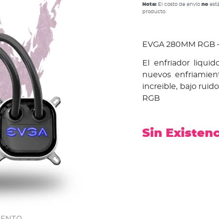
Nota:
El costo de envío
no
está
producto.
EVGA 280MM RGB 
El enfriador liqu
nuevos enfriamien
increible, bajo rui
RGB
Sin Existen