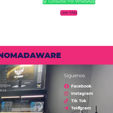
Consultar Por WhatsApp
Leer Más
N NOMADAWARE
Síguenos
ctos de
Facebook
cada
Instagram
Tik Tok
Telegram