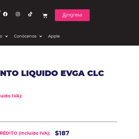
r
Ingresa
eo
Conócenos
Apple
NTO LIQUIDO EVGA CLC
uido IVA):
$187
ÉDITO (incluido IVA):