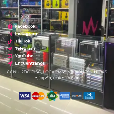
Síguenos
Facebook
Instagram
Tik Tok
Telegram
YouTube
Encuéntranos
CCNU, 2DO PISO, LOCAL M35 NACIONES UNIDAS
Y, Japón, Quito 170506