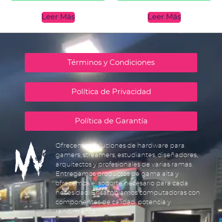
Leer Más
Leer Más
Términos y Condiciones
Política de Privacidad
Política de Garantía
Ofrecemos soluciones de hardware para
gamers, streamers, estudiantes, diseñadores,
arquitectos y profesionales de varias ramas.
Entregamos productos de gama alta y
ofrecemos el soporte necesario para cada
necesidad. Ensamblamos computadoras con
componentes de calidad, potencia y
rendimiento.