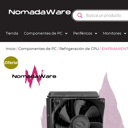
Tienda
Componentes de PC
Periféricos
Monitores
Inicio
/
Componentes de PC
/
Refrigeración de CPU
/ ENFRIAMIEN
¡Oferta!