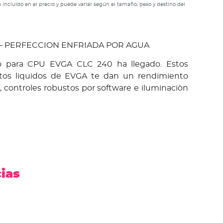
 incluido en el precio y puede variar según el tamaño, peso y destino del
– PERFECCION ENFRIADA POR AGUA
ido para CPU EVGA CLC 240 ha llegado. Estos
tos liquidos de EVGA te dan un rendimiento
do, controles robustos por software e iluminaciòn
cias