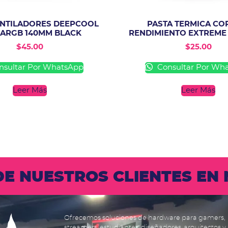
VENTILADORES DEEPCOOL
PASTA TERMICA CO
 ARGB 140MM BLACK
RENDIMIENTO EXTREME
$
45.00
$
25.00
sultar Por WhatsApp
Consultar Por Wh
Leer Más
Leer Más
 DE NUESTROS CLIENTES E
Ofrecemos soluciones de hardware para gamers,
streamers, estudiantes, diseñadores, arquitectos y