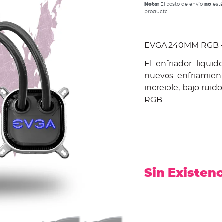
Nota:
El costo de envío
no
está
producto.
EVGA 240MM RGB 
El enfriador liqu
nuevos enfriamien
increible, bajo rui
RGB
Sin Existen