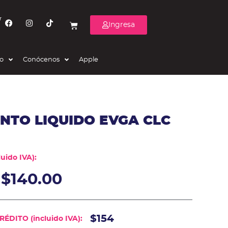
r
Ingresa
eo
Conócenos
Apple
NTO LIQUIDO EVGA CLC
uido IVA):
$
140.00
$154
ÉDITO (incluido IVA):