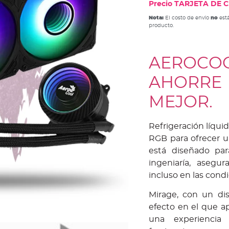
Precio TARJETA DE CR
Nota:
El costo de envío
no
está
producto.
AEROCO
AHORR
MEJOR.
Refrigeración líqui
RGB para ofrecer u
está diseñado par
ingeniaría, aseg
incluso en las cond
Mirage, con un di
efecto en el que a
una experiencia