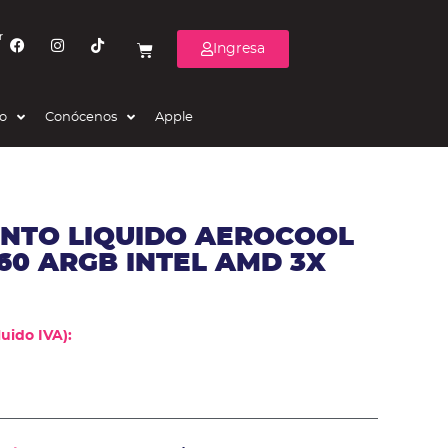
r
Ingresa
eo
Conócenos
Apple
ENTO LIQUIDO AEROCOOL
60 ARGB INTEL AMD 3X
uido IVA):