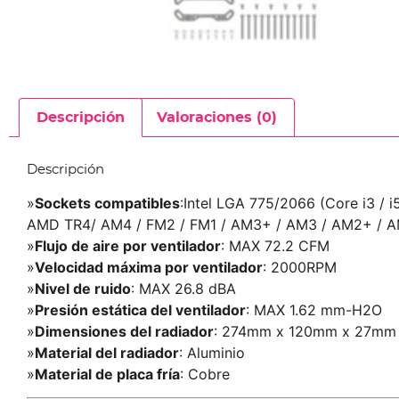
Descripción
Valoraciones (0)
Descripción
»
Sockets compatibles
:Intel LGA 775/2066 (Core i3 / i5
AMD TR4/ AM4 / FM2 / FM1 / AM3+ / AM3 / AM2+ / 
»
Flujo de aire por ventilador
: MAX 72.2 CFM
»
Velocidad máxima por ventilador
: 2000RPM
»
Nivel de ruido
: MAX 26.8 dBA
»
Presión estática del ventilador
: MAX 1.62 mm-H2O
»
Dimensiones del radiador
: 274mm x 120mm x 27mm
»
Material del radiador
: Aluminio
»
Material de placa fría
: Cobre