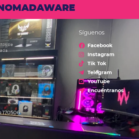
N NOMADAWARE
Síguenos
ctos de
Facebook
cada
Instagram
Tik Tok
Telegram
YouTube
Encuéntranos
o 170506