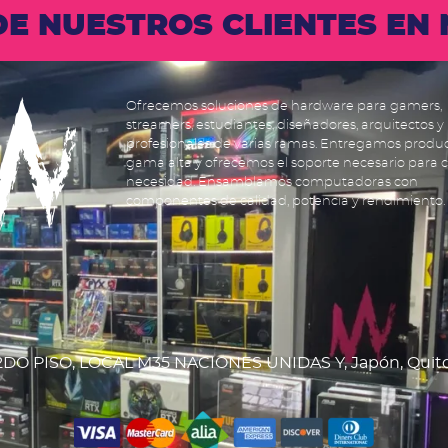
 DE NUESTROS CLIENTES E
Ofrecemos soluciones de hardware para gamers,
streamers, estudiantes, diseñadores, arquitectos y
profesionales de varias ramas. Entregamos produ
gama alta y ofrecemos el soporte necesario para 
necesidad. Ensamblamos computadoras con
componentes de calidad, potencia y rendimiento.
DO PISO, LOCAL M35 NACIONES UNIDAS Y, Japón, Quit