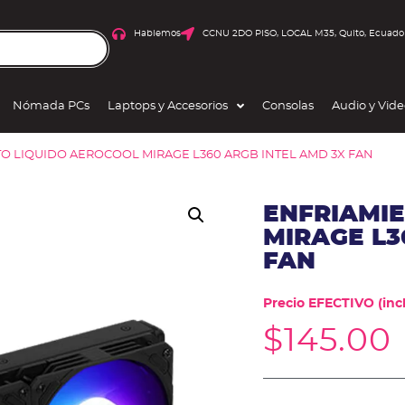
Hablemos
CCNU 2DO PISO, LOCAL M35, Quito, Ecuado
Nómada PCs
Laptops y Accesorios
Consolas
Audio y Vid
TO LIQUIDO AEROCOOL MIRAGE L360 ARGB INTEL AMD 3X FAN
ENFRIAMI
MIRAGE L3
FAN
Precio EFECTIVO (incl
$
145.00