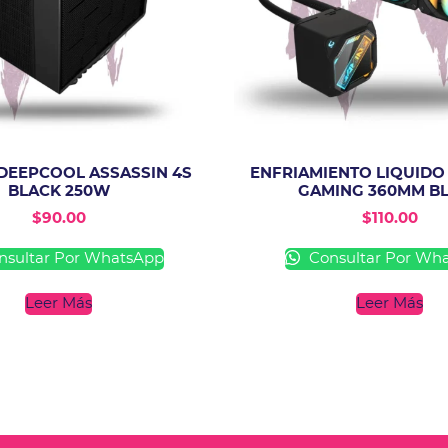
DEEPCOOL ASSASSIN 4S
ENFRIAMIENTO LIQUIDO
BLACK 250W
GAMING 360MM B
$
90.00
$
110.00
sultar Por WhatsApp
Consultar Por Wh
Leer Más
Leer Más