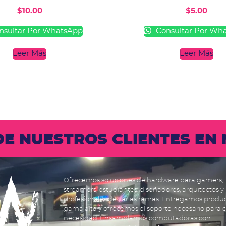
$
10.00
$
5.00
sultar Por WhatsApp
Consultar Por Wh
Leer Más
Leer Más
 DE NUESTROS CLIENTES E
Ofrecemos soluciones de hardware para gamers,
streamers, estudiantes, diseñadores, arquitectos y
profesionales de varias ramas. Entregamos produ
gama alta y ofrecemos el soporte necesario para 
necesidad. Ensamblamos computadoras con