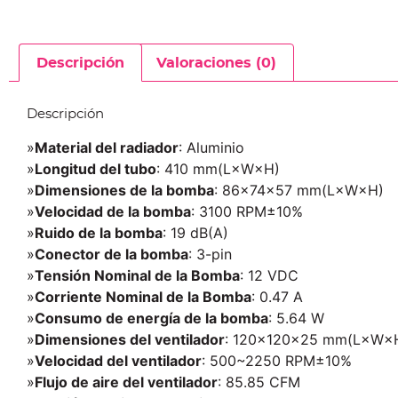
Descripción
Valoraciones (0)
Descripción
»
Material del radiador
: Aluminio
»
Longitud del tubo
: 410 mm(L×W×H)
»
Dimensiones de la bomba
: 86×74×57 mm(L×W×H)
»
Velocidad de la bomba
: 3100 RPM±10%
»
Ruido de la bomba
: 19 dB(A)
»
Conector de la bomba
: 3-pin
»
Tensión Nominal de la Bomba
: 12 VDC
»
Corriente Nominal de la Bomba
: 0.47 A
»
Consumo de energía de la bomba
: 5.64 W
»
Dimensiones del ventilador
: 120×120×25 mm(L×W×
»
Velocidad del ventilador
: 500~2250 RPM±10%
»
Flujo de aire del ventilador
: 85.85 CFM