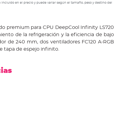
 incluido en el precio y puede variar según el tamaño, peso y destino del
quido premium para CPU DeepCool Infinity LS720
ento de la refrigeración y la eficiencia de bajo
ador de 240 mm, dos ventiladores FC120 A-RGB
tapa de espejo infinito.
cias