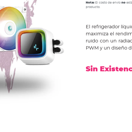
Nota:
El costo de envío
no
está
producto.
El refrigerador lí
maximiza el rendimi
ruido con un radi
PWM y un diseño de 
Sin Existen