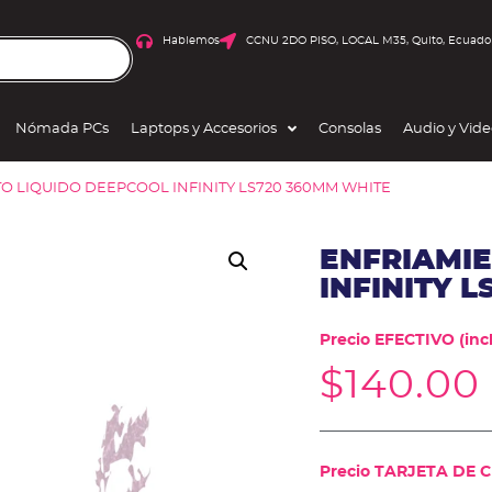
Hablemos
CCNU 2DO PISO, LOCAL M35, Quito, Ecuado
Nómada PCs
Laptops y Accesorios
Consolas
Audio y Vid
TO LIQUIDO DEEPCOOL INFINITY LS720 360MM WHITE
ENFRIAMI
INFINITY 
Precio EFECTIVO (incl
$
140.00
Precio TARJETA DE CR