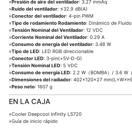
»
Presión de aire del ventilador
: 3.27 mmAq
»
Ruido del ventilador
: ≤32.9 dB(A)
»
Conector del ventilador
: 4-pin PWM
»
Tipo de rodamiento Rodamiento
: Dinámico de Fluido
»
Tensión Nominal del Ventilador
: 12 VDC
»
Corriente Nominal del Ventilador
: 0.29 A
»
Consumo de energía del ventilador
: 3.48 W
»
Tipo de LED
: LED RGB direccionable
»
Conector LED
: 3-pin(+5V-D-G)
»
Tensión Nominal LED
: 5 VDC
»
Consumo de energía LED
: 2.2 W（BOMBA）/ 3.6 
»
Dimensiones del radiador
: 402×120×27 mm(L×W×H
»
Peso neto
: 1607 g
EN LA CAJA
»Cooler Deepcool Infinity LS720
»Guía de inicio rápido