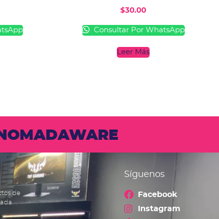
$
30.00
atsApp
Consultar Por WhatsApp
Leer Más
N NOMADAWARE
Síguenos
ctos de
Facebook
cada
Instagram