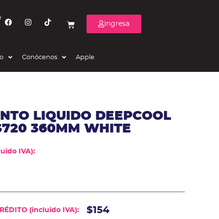
r
Ingresa
eo
Conócenos
Apple
ENTO LIQUIDO DEEPCOOL
LS720 360MM WHITE
uido IVA):
$154
ÉDITO (incluido IVA):