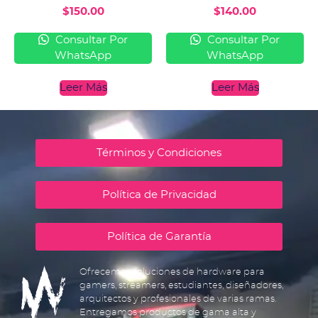
$
150.00
$
140.00
Consultar Por
Consultar Por
WhatsApp
WhatsApp
Leer Más
Leer Más
Términos y Condiciones
Política de Privacidad
Política de Garantía
Ofrecemos soluciones de hardware para
gamers, streamers, estudiantes, diseñadores,
arquitectos y profesionales de varias ramas.
Entregamos productos de gama alta y