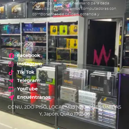
ofrecemos el soporte necesario para cada
necesidad. Ensamblamos computadoras con
componentes de calidad, potencia y
rendimiento.
Síguenos
Facebook
Instagram
Tik Tok
Telegram
YouTube
Encuéntranos
CCNU, 2DO PISO, LOCAL M35 NACIONES UNIDAS
Y, Japón, Quito 170506