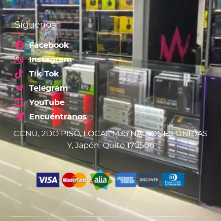
Síguenos
Facebook
Instagram
Tik Tok
Telegram
YouTube
Encuéntranos
CCNU, 2DO PISO, LOCAL M35 NACIONES UNIDAS
Y, Japón, Quito 170506