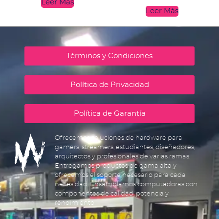
Leer Más
Leer Más
Términos y Condiciones
Política de Privacidad
Política de Garantía
Ofrecemos soluciones de hardware para
gamers, streamers, estudiantes, diseñadores,
arquitectos y profesionales de varias ramas.
Entregamos productos de gama alta y
ofrecemos el soporte necesario para cada
necesidad. Ensamblamos computadoras con
componentes de calidad, potencia y
rendimiento.