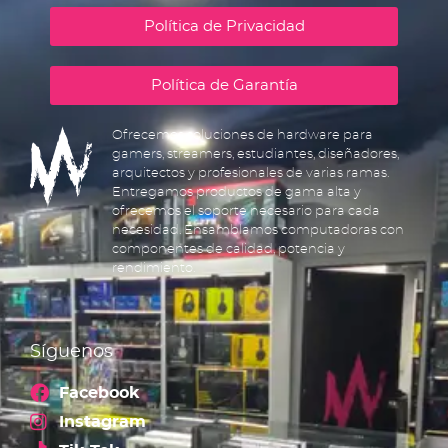
Política de Privacidad
Política de Garantía
Ofrecemos soluciones de hardware para
gamers, streamers, estudiantes, diseñadores,
arquitectos y profesionales de varias ramas.
Entregamos productos de gama alta y
ofrecemos el soporte necesario para cada
necesidad. Ensamblamos computadoras con
componentes de calidad, potencia y
rendimiento.
Síguenos
Facebook
Instagram