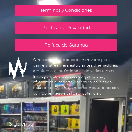
Términos y Condiciones
Política de Privacidad
Política de Garantía
Ofrecemos soluciones de hardware para
gamers, streamers, estudiantes, diseñadores,
arquitectos y profesionales de varias ramas.
Entregamos productos de gama alta y
ofrecemos el soporte necesario para cada
necesidad. Ensamblamos computadoras con
componentes de calidad, potencia y
rendimiento.
Síguenos