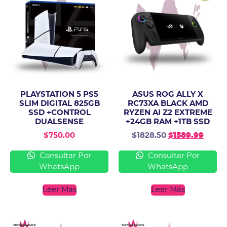
PLAYSTATION 5 PS5
ASUS ROG ALLY X
SLIM DIGITAL 825GB
RC73XA BLACK AMD
SSD +CONTROL
RYZEN AI Z2 EXTREME
DUALSENSE
+24GB RAM +1TB SSD
$
750.00
$
1828.50
$
1589.99
Consultar Por
Consultar Por
WhatsApp
WhatsApp
Leer Más
Leer Más