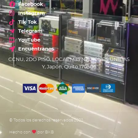
Facebook
Instagram
Tik Tok
Telegram
YouTube
Encuéntranos
CCNU, 2DO PISO, LOCAL M35 NACIONES UNIDAS
Y, Japón, Quito 170506
© Todos los derechos reservados 2022
Hecho con
por BKB​​