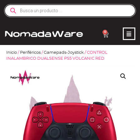
0
Inicio
/
Periféricos
/
Gamepads-Joystick
/ CONTROL
INALAMBRICO DUALSENSE PS5 VOLCANIC RED