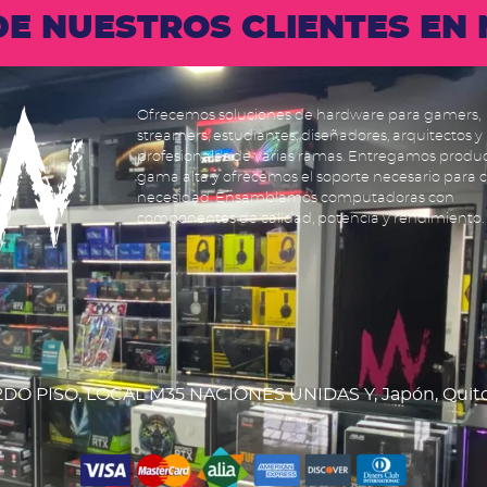
 DE NUESTROS CLIENTES E
Ofrecemos soluciones de hardware para gamers,
streamers, estudiantes, diseñadores, arquitectos y
profesionales de varias ramas. Entregamos produ
gama alta y ofrecemos el soporte necesario para 
necesidad. Ensamblamos computadoras con
componentes de calidad, potencia y rendimiento.
DO PISO, LOCAL M35 NACIONES UNIDAS Y, Japón, Quit