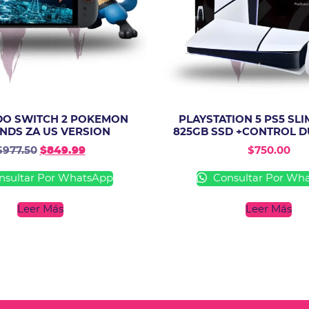
DO SWITCH 2 POKEMON
PLAYSTATION 5 PS5 SLI
NDS ZA US VERSION
825GB SSD +CONTROL 
$
977.50
$
849.99
$
750.00
sultar Por WhatsApp
Consultar Por Wh
Leer Más
Leer Más