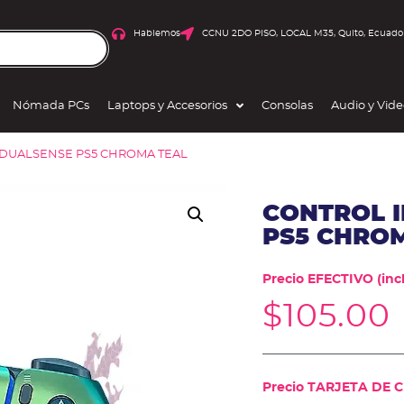
Hablemos
CCNU 2DO PISO, LOCAL M35, Quito, Ecuado
Nómada PCs
Laptops y Accesorios
Consolas
Audio y Vid
 DUALSENSE PS5 CHROMA TEAL
CONTROL 
PS5 CHRO
Precio EFECTIVO (incl
$
105.00
Precio TARJETA DE CR