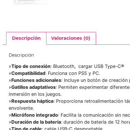
Descripción
Valoraciones (0)
Descripción
»
Tipo de conexión
: Bluetooth, cargar USB Type-C®
»
Compatibilidad
: Funciona con PS5 y PC.
»
Funciones adicionales
: Incluye un botón de creación
»
Gatillos adaptativos
: Permiten experimentar diferente
inmersión en los juegos.
»
Respuesta háptica
: Proporciona retroalimentación tá
envolvente.
»
Micrófono integrado
: Facilita la comunicación sin ne
»
Duración de la batería
: duración de batería de 12 hor
»
Tipo de cable
: cable USB-C desmontable