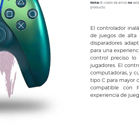
Nota:
El costo de envío
no
está
producto.
El controlador ina
de juegos de alta 
disparadores adap
para una experienc
control preciso l
jugadores. El cont
computadoras, y cu
tipo C para mayor 
compatible con P
experiencia de jue