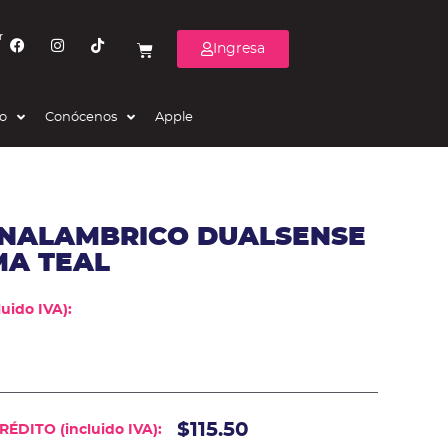
r
Ingresa
eo
Conócenos
Apple
INALAMBRICO DUALSENSE
MA TEAL
uido IVA):
$115.50
ÉDITO (incluido IVA):