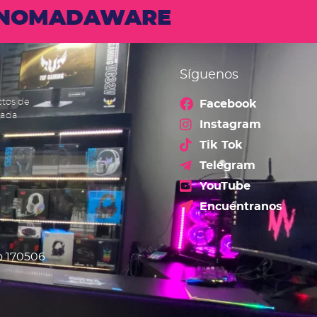
N NOMADAWARE
Síguenos
ctos de
Facebook
cada
Instagram
Tik Tok
Telegram
YouTube
Encuéntranos
o 170506