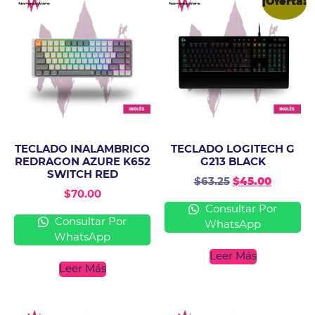
¡Oferta!
TECLADO INALAMBRICO
TECLADO LOGITECH G
REDRAGON AZURE K652
G213 BLACK
SWITCH RED
$
63.25
$
45.00
$
70.00
Consultar Por
Consultar Por
WhatsApp
WhatsApp
Leer Más
Leer Más