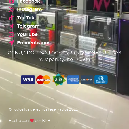
Facebook
Instagram
Tik Tok
Telegram
YouTube
Encuéntranos
CCNU, 2DO PISO, LOCAL M35 NACIONES UNIDAS
Y, Japón, Quito 170506
© Todos los derechos reservados 2022
Hecho con
por BKB​​