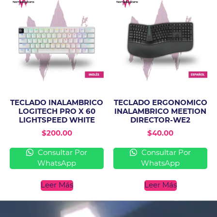
TECLADO INALAMBRICO
TECLADO ERGONOMICO
LOGITECH PRO X 60
INALAMBRICO MEETION
LIGHTSPEED WHITE
DIRECTOR-WE2
$
200.00
$
40.00
Consultar Por
Consultar Por
WhatsApp
WhatsApp
Leer Más
Leer Más