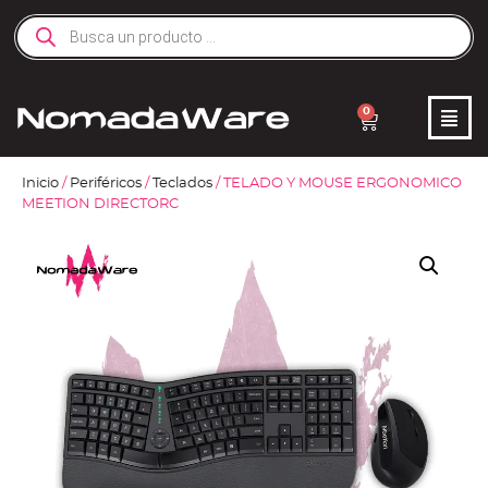
0
Inicio
/
Periféricos
/
Teclados
/ TELADO Y MOUSE ERGONOMICO
MEETION DIRECTORC