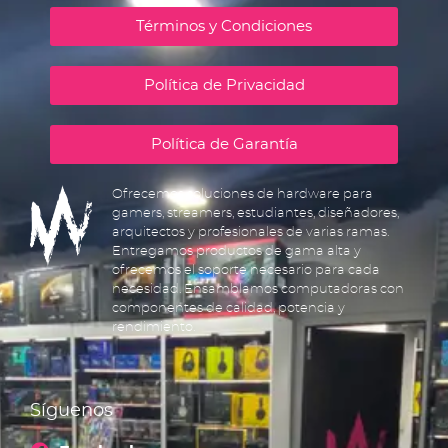
Términos y Condiciones
Política de Privacidad
Política de Garantía
Ofrecemos soluciones de hardware para
gamers, streamers, estudiantes, diseñadores,
arquitectos y profesionales de varias ramas.
Entregamos productos de gama alta y
ofrecemos el soporte necesario para cada
necesidad. Ensamblamos computadoras con
componentes de calidad, potencia y
rendimiento.
Síguenos