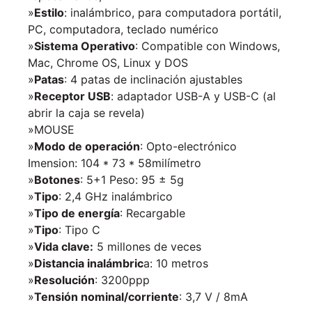
»
Estilo
: inalámbrico, para computadora portátil,
PC, computadora, teclado numérico
»
Sistema Operativo
: Compatible con Windows,
Mac, Chrome OS, Linux y DOS
»
Patas
: 4 patas de inclinación ajustables
»
Receptor USB
: adaptador USB-A y USB-C (al
abrir la caja se revela)
»MOUSE
»
Modo de operación
: Opto-electrónico
Imension: 104 * 73 * 58milímetro
»
Botones
: 5+1 Peso: 95 ± 5g
»
Tipo
: 2,4 GHz inalámbrico
»
Tipo de energía
: Recargable
»
Tipo
: Tipo C
»
Vida clave:
5 millones de veces
»
Distancia inalámbric
a: 10 metros
»
Resolución
: 3200ppp
»
Tensión nominal/corriente
: 3,7 V / 8mA