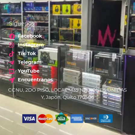
Síguenos
Facebook
Instagram
Tik Tok
Telegram
YouTube
Encuéntranos
CCNU, 2DO PISO, LOCAL M35 NACIONES UNIDAS
Y, Japón, Quito 170506