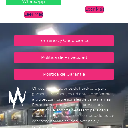
WhatsApp
Leer Más
Leer Más
Términos y Condiciones
Política de Privacidad
Política de Garantía
Ofrecemos soluciones de hardware para
gamers, streamers, estudiantes, diseñadores,
arquitectos y profesionales de varias ramas.
Entregamos productos de gama alta y
ofrecemos el soporte necesario para cada
necesidad. Ensamblamos computadoras con
componentes de calidad, potencia y
rendimiento.