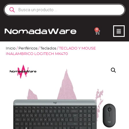
0
Inicio
/
Periféricos
/
Teclados
/ TECLADO Y MOUSE
INALAMBRICO LOGITECH MK470