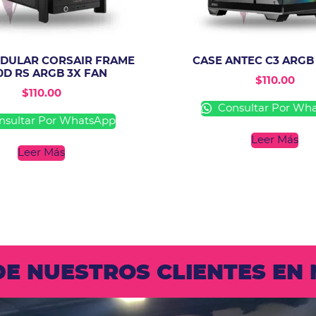
DULAR CORSAIR FRAME
CASE ANTEC C3 ARGB
0D RS ARGB 3X FAN
$
110.00
$
110.00
Consultar Por Wh
sultar Por WhatsApp
Leer Más
Leer Más
 DE NUESTROS CLIENTES E