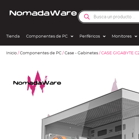
Tienda
Componentes de PC
Periféricos
Monitores
Inicio
/
Componentes de PC
/
Case - Gabinetes
/ CASE GIGABYTE C2