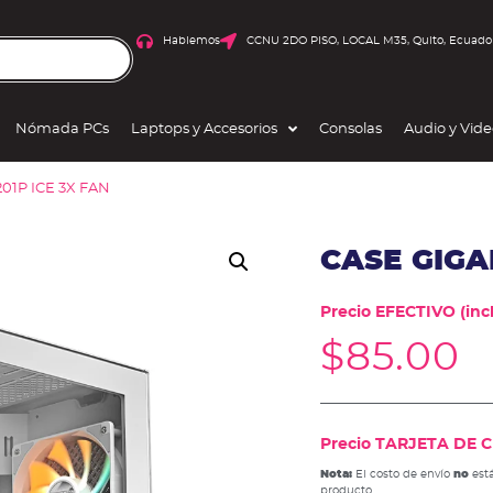
Hablemos
CCNU 2DO PISO, LOCAL M35, Quito, Ecuado
Nómada PCs
Laptops y Accesorios
Consolas
Audio y Vid
01P ICE 3X FAN
CASE GIGA
Precio EFECTIVO (incl
$
85.00
Precio TARJETA DE CR
Nota:
El costo de envío
no
está
producto.