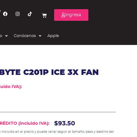
r
Ingresa
eo
Conócenos
Apple
BYTE C201P ICE 3X FAN
uido IVA):
$93.50
ÉDITO (incluido IVA):
 incluido en el precio y puede variar según el tamaño, peso y destino del