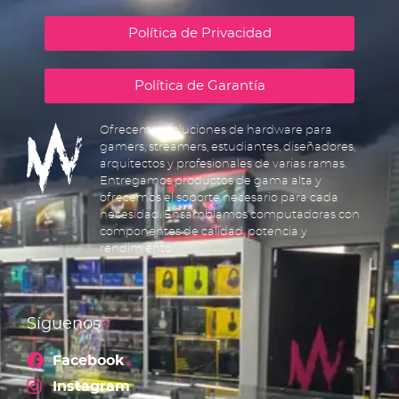
Política de Privacidad
Política de Garantía
Ofrecemos soluciones de hardware para
gamers, streamers, estudiantes, diseñadores,
arquitectos y profesionales de varias ramas.
Entregamos productos de gama alta y
ofrecemos el soporte necesario para cada
necesidad. Ensamblamos computadoras con
componentes de calidad, potencia y
rendimiento.
Síguenos
Facebook
Instagram