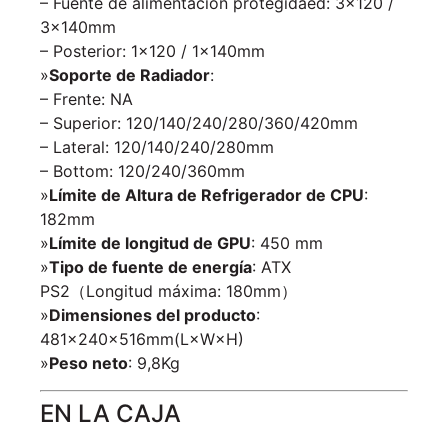
– Fuente de alimentación protegidaed: 3×120 /
3×140mm
– Posterior: 1×120 / 1×140mm
»
Soporte de Radiador
:
– Frente: NA
– Superior: 120/140/240/280/360/420mm
– Lateral: 120/140/240/280mm
– Bottom: 120/240/360mm
»
Límite de Altura de Refrigerador de CPU
:
182mm
»
Límite de longitud de GPU
: 450 mm
»
Tipo de fuente de energía
: ATX
PS2（Longitud máxima: 180mm）
»
Dimensiones del producto
:
481×240×516mm(L×W×H)
»
Peso neto
: 9,8Kg
EN LA CAJA