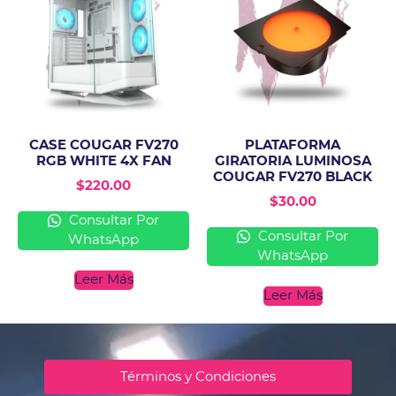
CASE COUGAR FV270
PLATAFORMA
RGB WHITE 4X FAN
GIRATORIA LUMINOSA
COUGAR FV270 BLACK
$
220.00
$
30.00
Consultar Por
Consultar Por
WhatsApp
WhatsApp
Leer Más
Leer Más
Términos y Condiciones