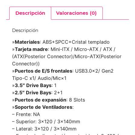
Descripción
Valoraciones (0)
Descripción
»
Materiales
: ABS+SPCC+Cristal templado
»
Tarjeta madre
: Mini-ITX / Micro-ATX / ATX /
(ATX(Posterior Connector)/Micro-ATX(Posterior
Connector))
»
Puertos de E/S frontales
: USB3.0×2/ Gen2
Tipo-C x1/ Audio/Mic×1
»
3.5″ Drive Bays
: 1
»
2.5″ Drive Bays
: 2+1
»
Puertos de expansión
: 8 Slots
»
Soporte de Ventiladores
:
– Frente: NA
– Superior: 3×120 / 3×140mm
– Lateral: 3×120 / 3×140mm