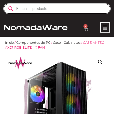
0
Inicio
/
Componentes de PC
/
Case - Gabinetes
/ CASE ANTEC
AX27 RGB ELITE 4X FAN