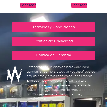
Leer Más
Leer Más
Términos y Condiciones
Política de Privacidad
Política de Garantía
Ofrecemos soluciones de hardware para
gamers, streamers, estudiantes, diseñadores,
arquitectos y profesionales de varias ramas.
Entregamos productos de gama alta y
ofrecemos el soporte necesario para cada
necesidad. Ensamblamos computadoras con
componentes de calidad, potencia y
rendimiento.