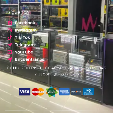
Síguenos
Facebook
Instagram
Tik Tok
Telegram
YouTube
Encuéntranos
CCNU, 2DO PISO, LOCAL M35 NACIONES UNIDAS
Y, Japón, Quito 170506