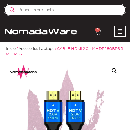
0
Inicio
/
Accesorios Laptops
/ CABLE HDMI 2.0 4K HDR 18GBPS 5
METROS