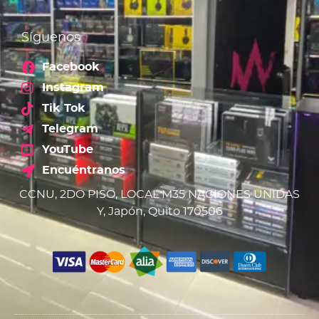
Síguenos
Facebook
Instagram
Tik Tok
Telegram
YouTube
Encuéntranos
CCNU, 2DO PISO, LOCAL M35 NACIONES UNIDAS
Y, Japón, Quito 170506