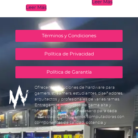
Leer Más
Leer Más
Términos y Condiciones
Política de Privacidad
Política de Garantía
Ofrecemos soluciones de hardware para
gamers, streamers, estudiantes, diseñadores,
arquitectos y profesionales de varias ramas.
Entregamos productos de gama alta y
ofrecemos el soporte necesario para cada
necesidad. Ensamblamos computadoras con
componentes de calidad, potencia y
rendimiento.