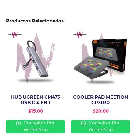
Productos Relacionados
HUB UGREEN CM473
COOLER PAD MEETION
USB C 4 EN 1
CP3030
$
15.00
$
20.00
Consultar Por
Consultar Por
WhatsApp
WhatsApp