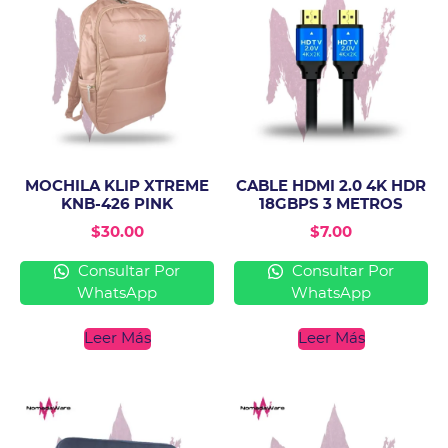
MOCHILA KLIP XTREME
CABLE HDMI 2.0 4K HDR
KNB-426 PINK
18GBPS 3 METROS
$
30.00
$
7.00
Consultar Por
Consultar Por
WhatsApp
WhatsApp
Leer Más
Leer Más