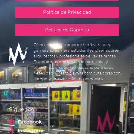
Política de Privacidad
Política de Garantía
Ofrecemos soluciones de hardware para
gamers, streamers, estudiantes, diseñadores,
arquitectos y profesionales de varias ramas.
Entregamos productos de gama alta y
ofrecemos el soporte necesario para cada
necesidad. Ensamblamos computadoras con
componentes de calidad, potencia y
rendimiento.
Síguenos
Facebook
Instagram