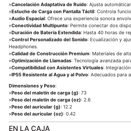
»
Cancelación Adaptativa de Ruido
: Ajusta automática
»
Estuche de Carga con Pantalla Táctil
: Controla funci
»
Audio Espacial
: Ofrece una experiencia sonora envolv
»
Conectividad Multipunto
: Permite conectar dos disp
»
Duración de Batería Extendida
: Hasta 40 horas de re
»
Control Personalizado del Sonido
: Ecualización y aj
Headphones.
»
Calidad de Construcción Premium
: Materiales de alt
»
Optimización de Llamadas
: Tecnología avanzada para
»
Compatibilidad con Asistentes Virtuales
: Integració
»
IP55 Resistente al Agua y al Polvo
: Adecuados para ac
Dimensiones y Peso
:
»
Peso del maletín de carga (g)
: 73
»
Peso del maletín de carga (oz)
: 2.6
»
Peso del auricular (g)
: 12.2
»
Peso del auricular (oz)
: 0.42
EN LA CAJA