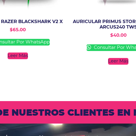
RAZER BLACKSHARK V2 X
AURICULAR PRIMUS STO
ARCUS240 TW
$
65.00
$
40.00
sultar Por WhatsApp
Consultar Por Wh
Leer Más
Leer Más
 DE NUESTROS CLIENTES E