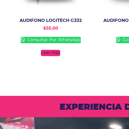
AUDIFONO LOGITECH G332
AUDIFONO 
$
55.00
Consultar Por WhatsApp
Con
Leer Más
EXPERIENCIA