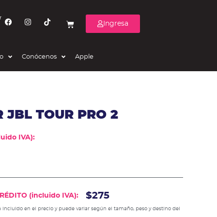
r
Ingresa
eo
Conócenos
Apple
 JBL TOUR PRO 2
uido IVA):
$275
ÉDITO (incluido IVA):
 incluido en el precio y puede variar según el tamaño, peso y destino del