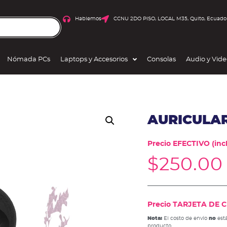
Hablemos
CCNU 2DO PISO, LOCAL M35, Quito, Ecuado
Nómada PCs
Laptops y Accesorios
Consolas
Audio y Vid
AURICULAR
Precio EFECTIVO (incl
$
250.00
Precio TARJETA DE CR
Nota:
El costo de envío
no
está
producto.