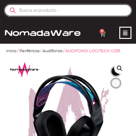
0
Inicio
/
Periféricos
/
Audífonos
/ AUDIFONO LOGITECH G335