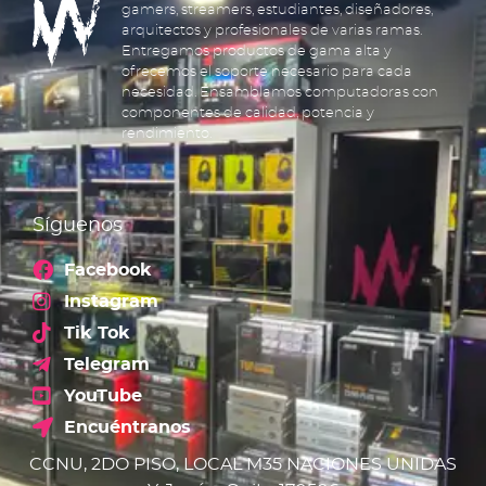
gamers, streamers, estudiantes, diseñadores,
arquitectos y profesionales de varias ramas.
Entregamos productos de gama alta y
ofrecemos el soporte necesario para cada
necesidad. Ensamblamos computadoras con
componentes de calidad, potencia y
rendimiento.
Síguenos
Facebook
Instagram
Tik Tok
Telegram
YouTube
Encuéntranos
CCNU, 2DO PISO, LOCAL M35 NACIONES UNIDAS