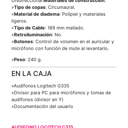
Unidireccional.
Materiales de construcción
:
»
Tipo de copas
: Circumaural.
»
Material de diadema
: Polipiel y materiales
ligeros.
»
Tipo de Cable
: 189 mm mallado.
»
Retroiluminación
: No.
»
Botones
: Control de volumen en el auricular y
micrófono con función de mute al levantarlo.
»
Peso
: 240 g.
EN LA CAJA
»Audífonos Logitech G335
»Divisor para PC para micrófonos y tomas de
audífonos (divisor en Y)
»Documentación del usuario
AUDIFONO LOGITECH G335