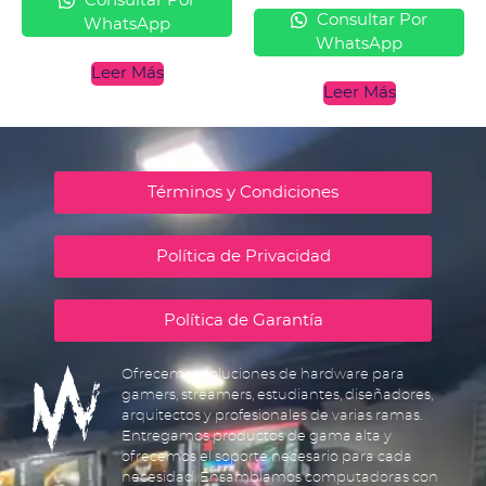
Consultar Por
Consultar Por
WhatsApp
WhatsApp
Leer Más
Leer Más
Términos y Condiciones
Política de Privacidad
Política de Garantía
Ofrecemos soluciones de hardware para
gamers, streamers, estudiantes, diseñadores,
arquitectos y profesionales de varias ramas.
Entregamos productos de gama alta y
ofrecemos el soporte necesario para cada
necesidad. Ensamblamos computadoras con