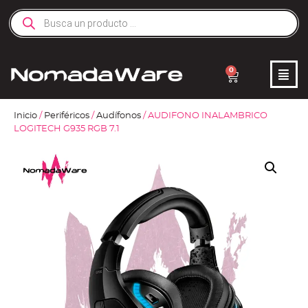
0
Inicio
/
Periféricos
/
Audífonos
/ AUDIFONO INALAMBRICO
LOGITECH G935 RGB 7.1