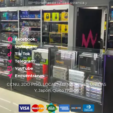
componentes de calidad, potencia y
rendimiento.
Síguenos
Facebook
Instagram
Tik Tok
Telegram
YouTube
Encuéntranos
CCNU, 2DO PISO, LOCAL M35 NACIONES UNIDAS
Y, Japón, Quito 170506