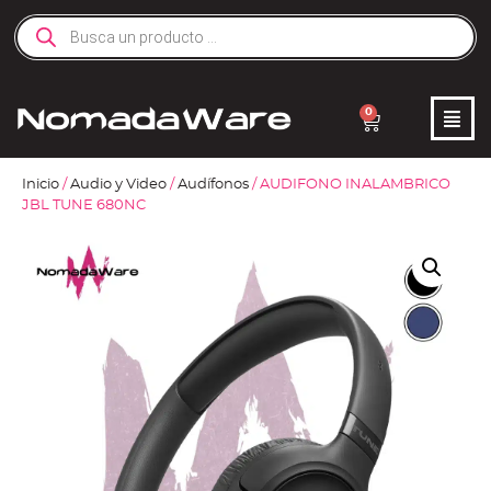
0
Inicio
/
Audio y Video
/
Audífonos
/ AUDIFONO INALAMBRICO
JBL TUNE 680NC