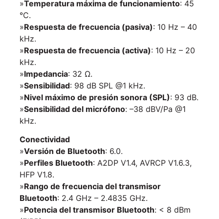
»
Temperatura máxima de funcionamiento
: 45
°C.
»
Respuesta de frecuencia (pasiva)
: 10 Hz – 40
kHz.
»
Respuesta de frecuencia (activa)
: 10 Hz – 20
kHz.
»
Impedancia
: 32 Ω.
»
Sensibilidad
: 98 dB SPL @1 kHz.
»
Nivel máximo de presión sonora (SPL)
: 93 dB.
»
Sensibilidad del micrófono
: –38 dBV/Pa @1
kHz.
Conectividad
»
Versión de Bluetooth
: 6.0.
»
Perfiles Bluetooth
: A2DP V1.4, AVRCP V1.6.3,
HFP V1.8.
»
Rango de frecuencia del transmisor
Bluetooth
: 2.4 GHz – 2.4835 GHz.
»
Potencia del transmisor Bluetooth
: < 8 dBm