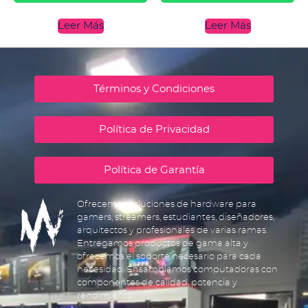
Leer Más
Leer Más
Términos y Condiciones
Política de Privacidad
Política de Garantía
Ofrecemos soluciones de hardware para
gamers, streamers, estudiantes, diseñadores,
arquitectos y profesionales de varias ramas.
Entregamos productos de gama alta y
ofrecemos el soporte necesario para cada
necesidad. Ensamblamos computadoras con
componentes de calidad, potencia y
rendimiento.