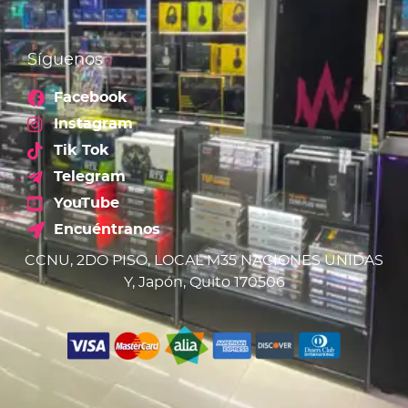
Síguenos
Facebook
Instagram
Tik Tok
Telegram
YouTube
Encuéntranos
CCNU, 2DO PISO, LOCAL M35 NACIONES UNIDAS
Y, Japón, Quito 170506