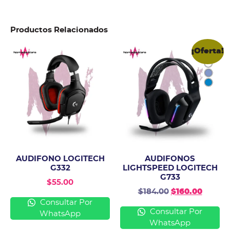
Productos Relacionados
¡Oferta!
AUDIFONO LOGITECH
AUDIFONOS
G332
LIGHTSPEED LOGITECH
G733
$
55.00
$
184.00
$
160.00
Consultar Por
Consultar Por
WhatsApp
WhatsApp