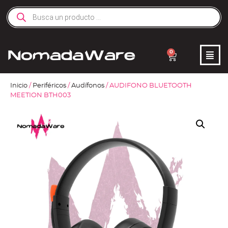
0
Inicio
/
Periféricos
/
Audífonos
/ AUDIFONO BLUETOOTH
MEETION BTH003