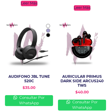
Leer Más
Leer Más
AUDIFONO JBL TUNE
AURICULAR PRIMUS
520C
DARK SIDE ARCUS240
TWS
$
35.00
$
40.00
Consultar Por
Consultar Por
WhatsApp
WhatsApp