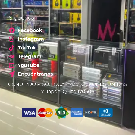
Síguenos
Facebook
Instagram
Tik Tok
Telegram
YouTube
Encuéntranos
CCNU, 2DO PISO, LOCAL M35 NACIONES UNIDAS
Y, Japón, Quito 170506