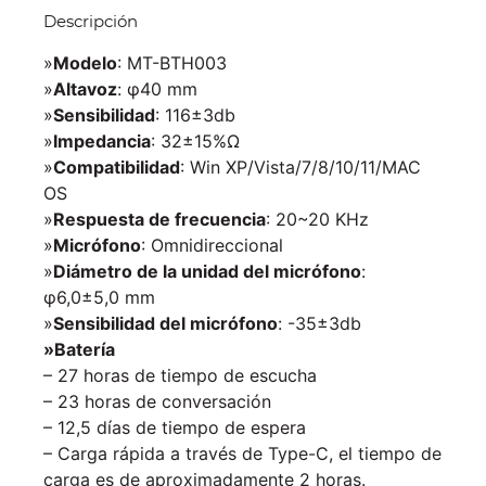
Descripción
»
Modelo
: MT-BTH003
»
Altavoz
: φ40 mm
»
Sensibilidad
: 116±3db
»
Impedancia
: 32±15%Ω
»
Compatibilidad
: Win XP/Vista/7/8/10/11/MAC
OS
»
Respuesta de frecuencia
: 20~20 KHz
»
Micrófono
: Omnidireccional
»
Diámetro de la unidad del micrófono
:
φ6,0±5,0 mm
»
Sensibilidad del micrófono
: -35±3db
»Batería
– 27 horas de tiempo de escucha
– 23 horas de conversación
– 12,5 días de tiempo de espera
– Carga rápida a través de Type-C, el tiempo de
carga es de aproximadamente 2 horas.