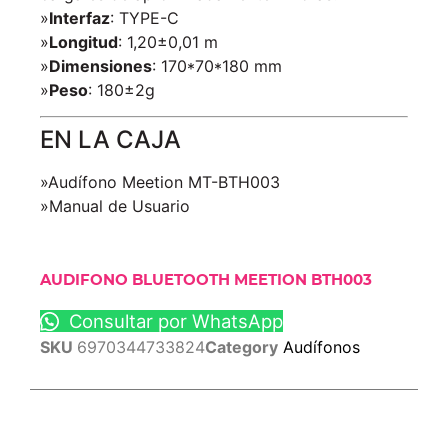
»
Interfaz
: TYPE-C
»
Longitud
: 1,20±0,01 m
»
Dimensiones
: 170*70*180 mm
»
Peso
: 180±2g
EN LA CAJA
»Audífono Meetion MT-BTH003
»Manual de Usuario
AUDIFONO BLUETOOTH MEETION BTH003
Consultar por WhatsApp
SKU
6970344733824
Category
Audífonos