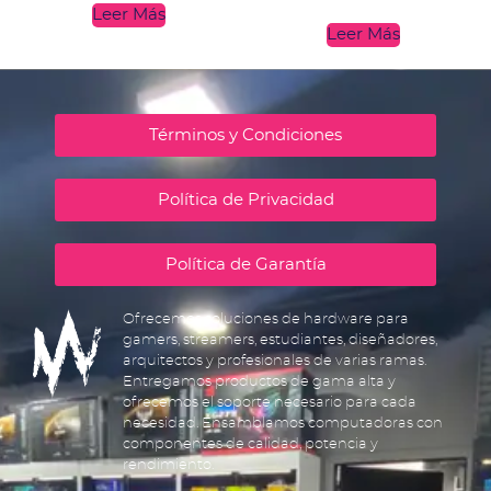
Leer Más
Leer Más
Términos y Condiciones
Política de Privacidad
Política de Garantía
Ofrecemos soluciones de hardware para
gamers, streamers, estudiantes, diseñadores,
arquitectos y profesionales de varias ramas.
Entregamos productos de gama alta y
ofrecemos el soporte necesario para cada
necesidad. Ensamblamos computadoras con
componentes de calidad, potencia y
rendimiento.