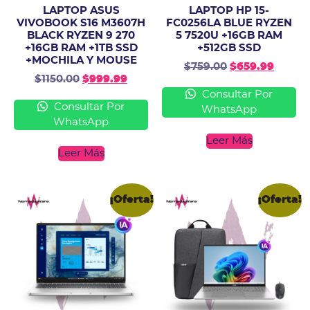
LAPTOP ASUS
LAPTOP HP 15-
VIVOBOOK S16 M3607H
FC0256LA BLUE RYZEN
BLACK RYZEN 9 270
5 7520U +16GB RAM
+16GB RAM +1TB SSD
+512GB SSD
+MOCHILA Y MOUSE
$
759.00
$
659.99
$
1150.00
$
999.99
Consultar Por
Consultar Por
WhatsApp
WhatsApp
Leer Más
Leer Más
¡Oferta!
¡Oferta!