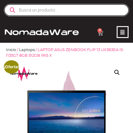
0
Inicio
/
Laptops
/ LAPTOP ASUS ZENBOOK FLIP 13 UX363EA I5-
1135G7 8GB 512GB IRIS X
¡Oferta!