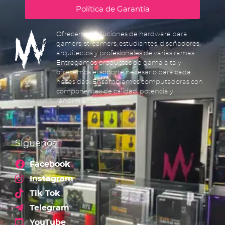
Política de Garantía
Ofrecemos soluciones de hardware para
gamers, streamers, estudiantes, diseñadores,
arquitectos y profesionales de varias ramas.
Entregamos productos de gama alta y
ofrecemos el soporte necesario para cada
necesidad. Ensamblamos computadoras con
componentes de calidad, potencia y
rendimiento.
Síguenos
Facebook
Instagram
Tik Tok
Telegram
YouTube