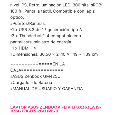
nivel IPS, Retroiluminación LED, 300 nits, sRGB:
100 % Pantalla táctil, Compatible con lápiz
óptico,
»Puertos/Ranuras:
-1 x USB 3.2 de 1.ª generación tipo A
-2 x Thunderbolt™ 4 compatible con
pantallas/suministro de energía
-1 x HDMI 1.4
»Dimensiones: 30.50 x 21.10 x 1.19 ~ 1.39 cm
===============EN LA
CAJA===============
»ASUS Zenbook UM425U
»Cargador de Bateria
»MANUAL DE USUARIO Y GARANTIA
LAPTOP ASUS ZENBOOK FLIP 13 UX363EA I5-
1135G7 8GB 512GB IRIS X