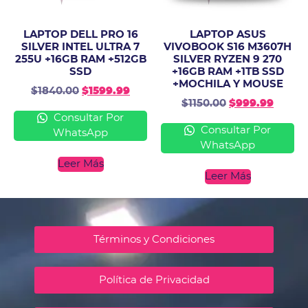
LAPTOP DELL PRO 16
LAPTOP ASUS
SILVER INTEL ULTRA 7
VIVOBOOK S16 M3607H
255U +16GB RAM +512GB
SILVER RYZEN 9 270
SSD
+16GB RAM +1TB SSD
+MOCHILA Y MOUSE
$
1840.00
$
1599.99
$
1150.00
$
999.99
Consultar Por
Consultar Por
WhatsApp
WhatsApp
Leer Más
Leer Más
Términos y Condiciones
Política de Privacidad