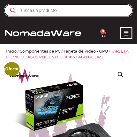
0
Inicio
/
Componentes de PC
/
Tarjeta de Video - GPU
/ TARJETA
DE VIDEO ASUS PHOENIX GTX 1650 4GB GDDR6
¡Oferta!