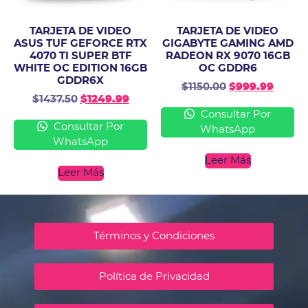
TARJETA DE VIDEO
TARJETA DE VIDEO
ASUS TUF GEFORCE RTX
GIGABYTE GAMING AMD
4070 TI SUPER BTF
RADEON RX 9070 16GB
WHITE OC EDITION 16GB
OC GDDR6
GDDR6X
$
1150.00
$
999.99
$
1437.50
$
1249.99
Consultar Por
Consultar Por
WhatsApp
WhatsApp
Leer Más
Leer Más
Términos y Condiciones
Política de Privacidad