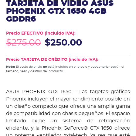
TARJETA DE VIDEO ASUS
PHOENIX GTX 1650 4GB
GDDR6
Precio EFECTIVO (incluido IVA):
$
275.00
$
250.00
Precio TARJETA DE CRÉDITO (incluido IVA):
Nota:
El costo de envío
no
está incluido en el precio y puede variar según el
tamaño, peso y destino del producto.
ASUS PHOENIX GTX 1650 – Las tarjetas gráficas
Phoenix incluyen el mayor rendimiento posible en
un diseño compacto que ofrece una amplia gama
de compatibilidad con chasis pequeños. El espacio
limitado exige un sistema de refrigeración
eficiente, y la Phoenix GeForce® GTX 1650 ofrece
un potente ventilador Axial-tech. Ya sea que esté