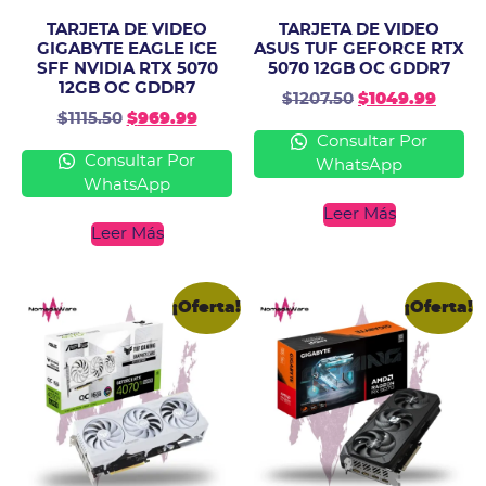
TARJETA DE VIDEO
TARJETA DE VIDEO
GIGABYTE EAGLE ICE
ASUS TUF GEFORCE RTX
SFF NVIDIA RTX 5070
5070 12GB OC GDDR7
12GB OC GDDR7
$
1207.50
$
1049.99
$
1115.50
$
969.99
Consultar Por
Consultar Por
WhatsApp
WhatsApp
Leer Más
Leer Más
¡Oferta!
¡Oferta!