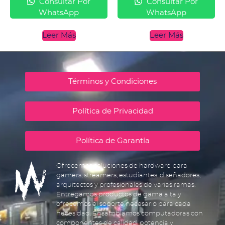
Consultar Por
Consultar Por
WhatsApp
WhatsApp
Leer Más
Leer Más
Términos y Condiciones
Política de Privacidad
Política de Garantía
Ofrecemos soluciones de hardware para
gamers, streamers, estudiantes, diseñadores,
arquitectos y profesionales de varias ramas.
Entregamos productos de gama alta y
ofrecemos el soporte necesario para cada
necesidad. Ensamblamos computadoras con
componentes de calidad, potencia y