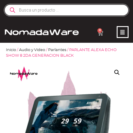
0
Inicio
/
Audio y Video
/
Parlantes
/ PARLANTE ALEXA ECHO
SHOW 8 2DA GENERACION BLACK