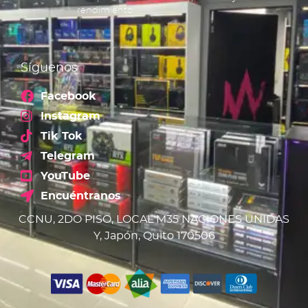
rendimiento.
Síguenos
Facebook
Instagram
Tik Tok
Telegram
YouTube
Encuéntranos
CCNU, 2DO PISO, LOCAL M35 NACIONES UNIDAS
Y, Japón, Quito 170506