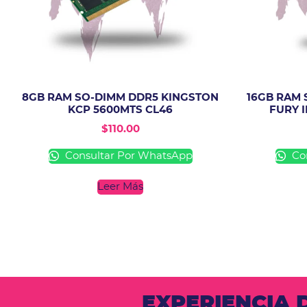
8GB RAM SO-DIMM DDR5 KINGSTON
16GB RAM 
KCP 5600MTS CL46
FURY 
$
110.00
Consultar Por WhatsApp
Con
Leer Más
EXPERIENCIA