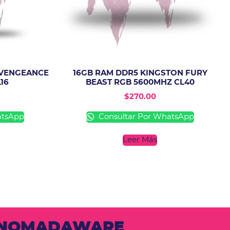
 VENGEANCE
16GB RAM DDR5 KINGSTON FURY
16
BEAST RGB 5600MHZ CL40
$
270.00
atsApp
Consultar Por WhatsApp
Leer Más
N NOMADAWARE