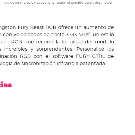
 incluido en el precio y puede variar según el tamaño, peso y destino del
gston Fury Beast RGB ofrece un aumento de
*
o con velocidades de hasta 3733 MT/s
, un estilo
ación RGB que recorre la longitud del módulo
s increíbles y sorprendentes. Personalice los
minación RGB con el software FURY CTRL de
logía de sincronización infrarroja patentada.
cias