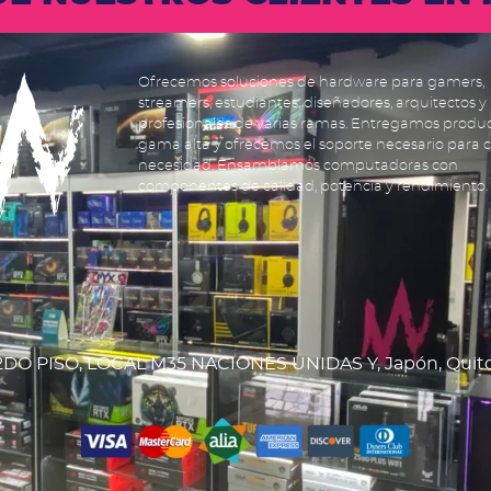
Ofrecemos soluciones de hardware para gamers,
streamers, estudiantes, diseñadores, arquitectos y
profesionales de varias ramas. Entregamos produ
gama alta y ofrecemos el soporte necesario para 
necesidad. Ensamblamos computadoras con
componentes de calidad, potencia y rendimiento.
DO PISO, LOCAL M35 NACIONES UNIDAS Y, Japón, Quit