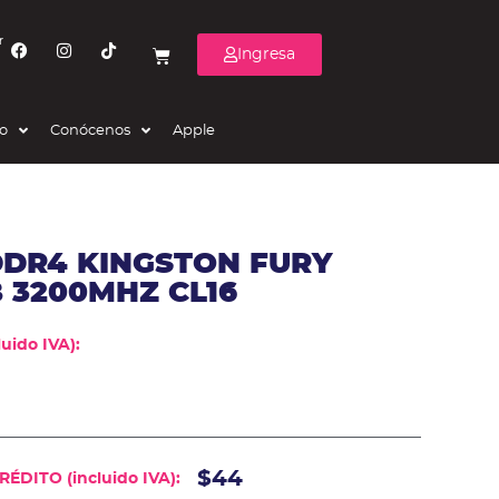
r
Ingresa
eo
Conócenos
Apple
DDR4 KINGSTON FURY
 3200MHZ CL16
uido IVA):
$44
ÉDITO (incluido IVA):