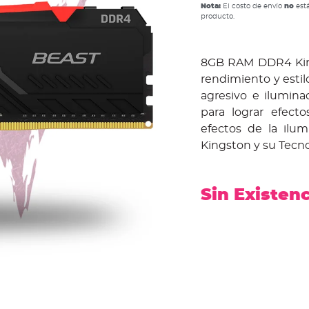
Nota:
El costo de envío
no
está
producto.
8GB RAM DDR4 Kin
rendimiento y estil
agresivo e ilumin
para lograr efecto
efectos de la ilu
Kingston y su Tecno
Sin Existen