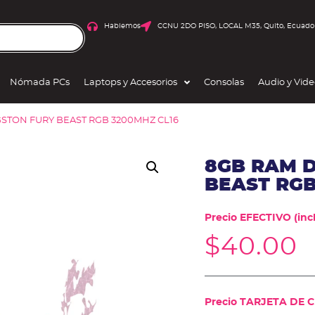
Hablemos
CCNU 2DO PISO, LOCAL M35, Quito, Ecuado
Nómada PCs
Laptops y Accesorios
Consolas
Audio y Vid
GSTON FURY BEAST RGB 3200MHZ CL16
8GB RAM 
BEAST RGB
Precio EFECTIVO (incl
$
40.00
Precio TARJETA DE CR