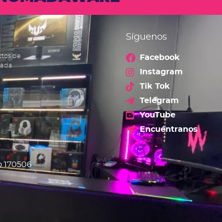
Síguenos
ctos de
Facebook
cada
Instagram
Tik Tok
Telegram
YouTube
Encuéntranos
o 170506