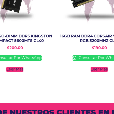
SO-DIMM DDR5 KINGSTON
16GB RAM DDR4 CORSAIR
IMPACT 5600MTS CL40
RGB 3200MHZ CL
$
200.00
$
190.00
sultar Por WhatsApp
Consultar Por Wh
Leer Más
Leer Más
 DE NUESTROS CLIENTES E