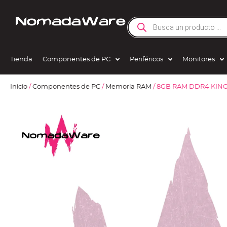
Tienda
Componentes de PC
Periféricos
Monitores
Inicio
/
Componentes de PC
/
Memoria RAM
/ 8GB RAM DDR4 KIN