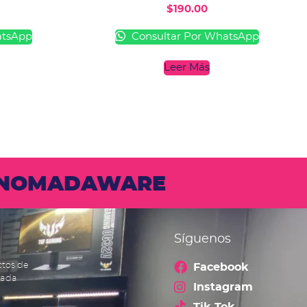
$
190.00
atsApp
Consultar Por WhatsApp
Leer Más
N NOMADAWARE
Síguenos
ctos de
Facebook
cada
Instagram
Tik Tok