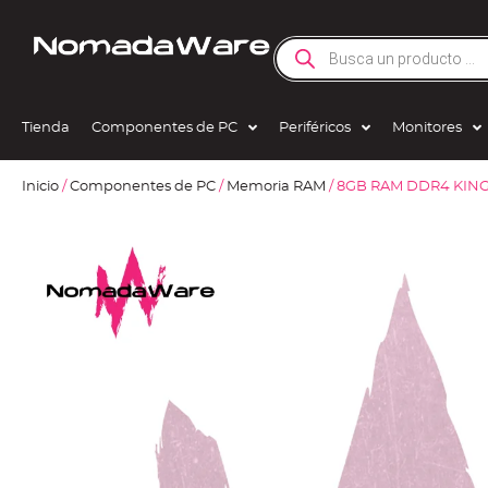
Tienda
Componentes de PC
Periféricos
Monitores
Inicio
/
Componentes de PC
/
Memoria RAM
/ 8GB RAM DDR4 KIN