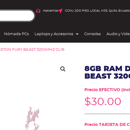
Hablemos
CCNU 2DO PISO, LOCAL M35, Quito, Ecuado
Nómada PCs
Laptops y Accesorios
Consolas
Audio y Vid
GSTON FURY BEAST 3200MHZ CL16
8GB RAM 
BEAST 320
Precio EFECTIVO (incl
$
30.00
Precio TARJETA DE CR