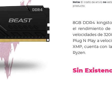
Nota:
El costo de envío
no
está
producto.
8GB DDR4 kingsto
el rendimiento de 
velocidades de 320
Plug N Play a veloc
XMP, cuenta con la
Ryzen.
Sin Existen