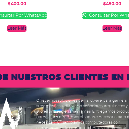
$
400.00
$
450.00
sultar Por WhatsApp
Consultar Por Wh
Leer Más
Leer Más
 DE NUESTROS CLIENTES E
Ofrecemos soluciones de hardware para gamers,
streamers, estudiantes, diseñadores, arquitectos y
profesionales de varias ramas. Entregamos produ
gama alta y ofrecemos el soporte necesario para 
necesidad. Ensamblamos computadoras con
componentes de calidad, potencia y rendimiento.