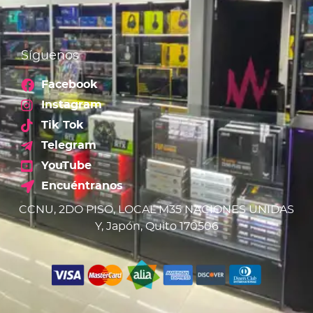
Síguenos
Facebook
Instagram
Tik Tok
Telegram
YouTube
Encuéntranos
CCNU, 2DO PISO, LOCAL M35 NACIONES UNIDAS
Y, Japón, Quito 170506