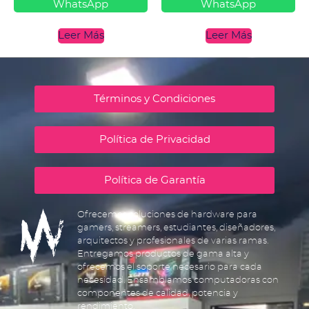
WhatsApp
WhatsApp
Leer Más
Leer Más
Términos y Condiciones
Política de Privacidad
Política de Garantía
Ofrecemos soluciones de hardware para
gamers, streamers, estudiantes, diseñadores,
arquitectos y profesionales de varias ramas.
Entregamos productos de gama alta y
ofrecemos el soporte necesario para cada
necesidad. Ensamblamos computadoras con
componentes de calidad, potencia y
rendimiento.