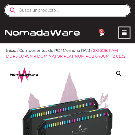
0
Inicio
/
Componentes de PC
/
Memoria RAM
/ 2X16GB RAM
DDR5 CORSAIR DOMINATOR PLATINUM RGB 6400MHZ CL32