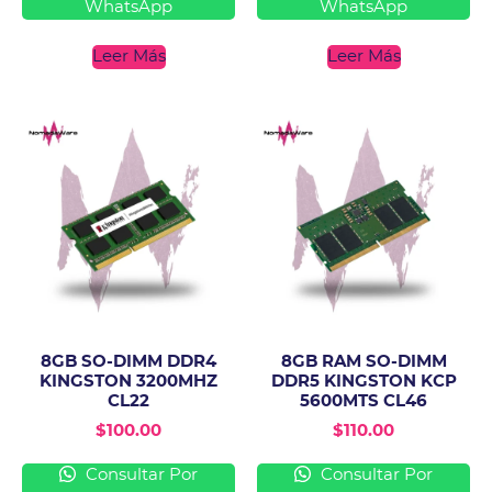
WhatsApp
WhatsApp
Leer Más
Leer Más
8GB SO-DIMM DDR4
8GB RAM SO-DIMM
KINGSTON 3200MHZ
DDR5 KINGSTON KCP
CL22
5600MTS CL46
$
100.00
$
110.00
Consultar Por
Consultar Por