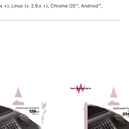
.x +), Linux (v. 2.6.x +), Chrome OS™, Android™,