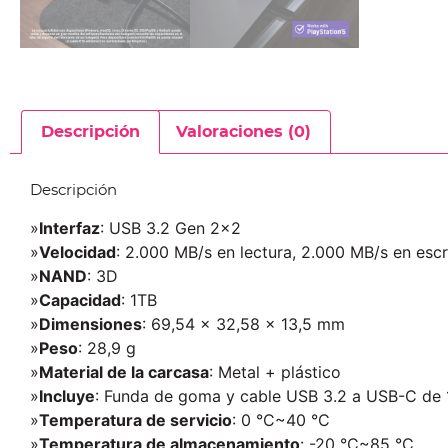
Descripción
Valoraciones (0)
Descripción
»
Interfaz
: USB 3.2 Gen 2×2
»
Velocidad
: 2.000 MB/s en lectura, 2.000 MB/s en escr
»
NAND
: 3D
»
Capacidad
: 1TB
»
Dimensiones
: 69,54 x 32,58 x 13,5 mm
»
Peso
: 28,9 g
»
Material de la carcasa
: Metal + plástico
»
Incluye
: Funda de goma y cable USB 3.2 a USB-C de
»
Temperatura de servicio
: 0 °C~40 °C
»
Temperatura de almacenamiento
: -20 °C~85 °C