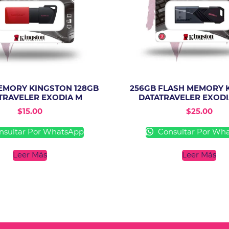
EMORY KINGSTON 128GB
256GB FLASH MEMORY 
TRAVELER EXODIA M
DATATRAVELER EXOD
$
15.00
$
25.00
sultar Por WhatsApp
Consultar Por Wh
Leer Más
Leer Más