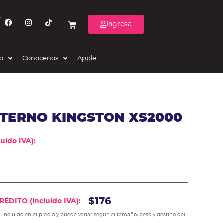
r
Ingresa
eo
Conócenos
Apple
XTERNO KINGSTON XS2000
uido IVA):
$176
ÉDITO (incluido IVA):
 incluido en el precio y puede variar según el tamaño, peso y destino del