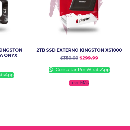
KINGSTON
2TB SSD EXTERNO KINGSTON XS1000
IA ONYX
$
350.00
$
299.99
Consultar Por WhatsApp
atsApp
Leer Más