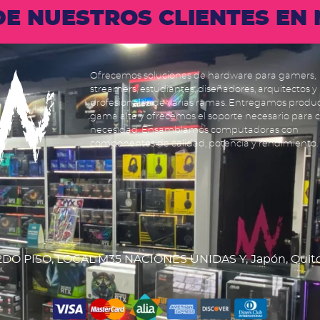
 DE NUESTROS CLIENTES E
Ofrecemos soluciones de hardware para gamers,
streamers, estudiantes, diseñadores, arquitectos y
profesionales de varias ramas. Entregamos produ
gama alta y ofrecemos el soporte necesario para 
necesidad. Ensamblamos computadoras con
componentes de calidad, potencia y rendimiento.
DO PISO, LOCAL M35 NACIONES UNIDAS Y, Japón, Quit