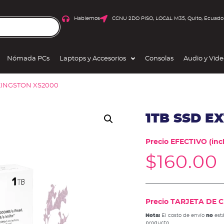
Hablemos
CCNU 2DO PISO, LOCAL M35, Quito, Ecuado
Nómada PCs
Laptops y Accesorios
Consolas
Audio y Vid
KINGSTON XS2000
1TB SSD E
Precio EFECTIVO (incl
$
160.00
Precio TARJETA DE CR
Nota:
El costo de envío
no
está
producto.