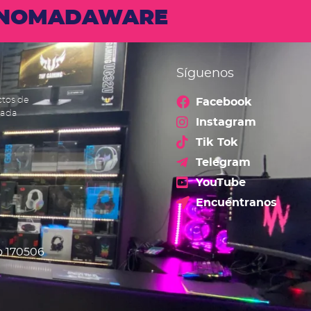
N NOMADAWARE
Síguenos
ctos de
Facebook
cada
Instagram
Tik Tok
Telegram
YouTube
Encuéntranos
o 170506