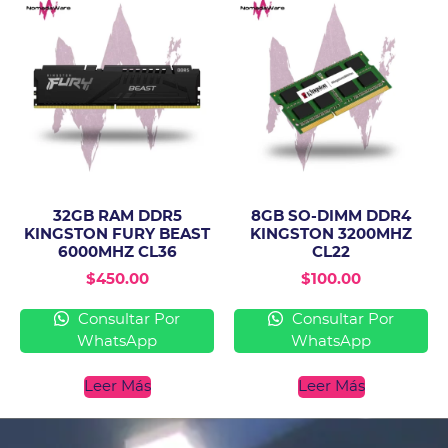
32GB RAM DDR5
8GB SO-DIMM DDR4
KINGSTON FURY BEAST
KINGSTON 3200MHZ
6000MHZ CL36
CL22
$
450.00
$
100.00
Consultar Por
Consultar Por
WhatsApp
WhatsApp
Leer Más
Leer Más