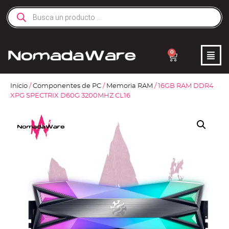
0
Inicio
/
Componentes de PC
/
Memoria RAM
/ 16GB RAM DDR4
XPG SPECTRIX D60G 3200MHZ CL16