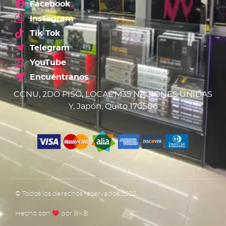
Facebook
Instagram
Tik Tok
Telegram
YouTube
Encuéntranos
CCNU, 2DO PISO, LOCAL M35 NACIONES UNIDAS
Y, Japón, Quito 170506
© Todos los derechos reservados 2022
Hecho con
por BKB​​