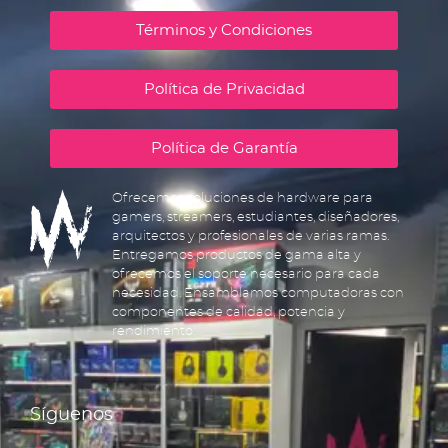
Términos y Condiciones
Política de Privacidad
Política de Garantía
Ofrecemos soluciones de hardware para
gamers, streamers, estudiantes, diseñadores,
arquitectos y profesionales de varias ramas.
Entregamos productos de gama alta y
ofrecemos el soporte necesario para cada
necesidad. Ensamblamos computadoras con
componentes de calidad, potencia y
rendimiento.
Síguenos