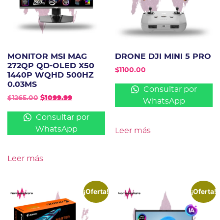
MONITOR MSI MAG
DRONE DJI MINI 5 PRO
272QP QD-OLED X50
$
1100.00
1440P WQHD 500HZ
0.03MS
Consultar por
$
1265.00
$
1099.99
WhatsApp
Consultar por
WhatsApp
Leer más
Leer más
¡Oferta!
¡Oferta!