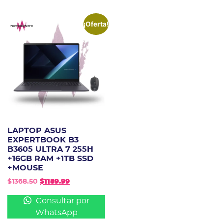
¡Oferta!
LAPTOP ASUS
EXPERTBOOK B3
B3605 ULTRA 7 255H
+16GB RAM +1TB SSD
+MOUSE
$
1368.50
$
1189.99
Consultar por
WhatsApp