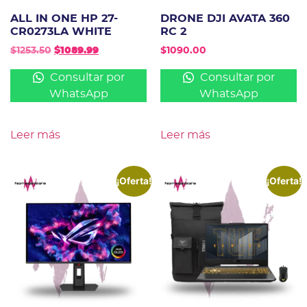
ALL IN ONE HP 27-
DRONE DJI AVATA 360
CR0273LA WHITE
RC 2
$
1253.50
$
1089.99
$
1090.00
Consultar por
Consultar por
WhatsApp
WhatsApp
Leer más
Leer más
¡Oferta!
¡Oferta!