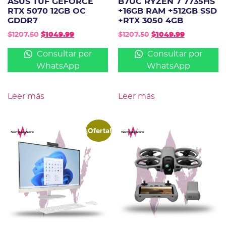
ASUS TUF GEFORCE
B7UC RYZEN 7 7735HS
RTX 5070 12GB OC
+16GB RAM +512GB SSD
GDDR7
+RTX 3050 4GB
$
1207.50
$
1049.99
$
1207.50
$
1049.99
Consultar por
Consultar por
WhatsApp
WhatsApp
Leer más
Leer más
¡Oferta!