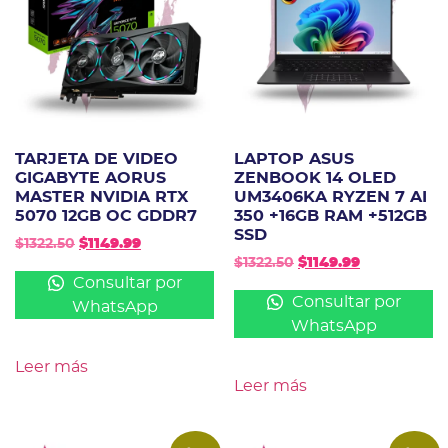
TARJETA DE VIDEO
LAPTOP ASUS
GIGABYTE AORUS
ZENBOOK 14 OLED
MASTER NVIDIA RTX
UM3406KA RYZEN 7 AI
5070 12GB OC GDDR7
350 +16GB RAM +512GB
SSD
$
1322.50
$
1149.99
$
1322.50
$
1149.99
Consultar por
Consultar por
WhatsApp
WhatsApp
Leer más
Leer más