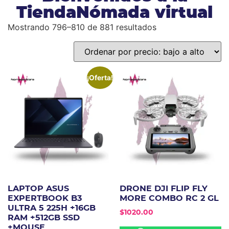
TiendaNómada virtual
Mostrando 796–810 de 881 resultados
¡Oferta!
LAPTOP ASUS
DRONE DJI FLIP FLY
EXPERTBOOK B3
MORE COMBO RC 2 GL
ULTRA 5 225H +16GB
$
1020.00
RAM +512GB SSD
+MOUSE