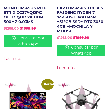
MONITOR ASUS ROG
LAPTOP ASUS TUF A15
STRIX XG27AQDPG
FA506NC RYZEN 7
OLED QHD 2K HDR
7445HS +16GB RAM
500HZ 0.03MS
+512GB SSD+ RTX 3050
4GB +MOCHILA Y
$
1265.00
$
1099.99
MOUSE
Consultar por
$
1265.00
$
1099.99
WhatsApp
Consultar por
WhatsApp
Leer más
Leer más
¡Oferta!