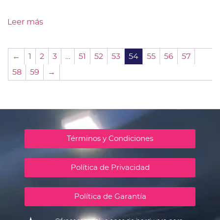
Leer más
←
1
2
3
…
51
52
53
54
55
56
57
58
59
→
Términos y Condiciones
Política de Privacidad
Política de Garantía