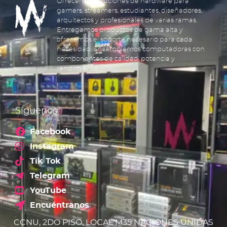
Ofrecemos soluciones de hardware para
gamers, streamers, estudiantes, diseñadores,
arquitectos y profesionales de varias ramas.
Entregamos productos de gama alta y
ofrecemos el soporte necesario para cada
necesidad. Ensamblamos computadoras con
componentes de calidad, potencia y
rendimiento.
Síguenos
Facebook
Instagram
Tik Tok
Telegram
YouTube
Encuéntranos
CCNU, 2DO PISO, LOCAL M35 NACIONES UNIDAS