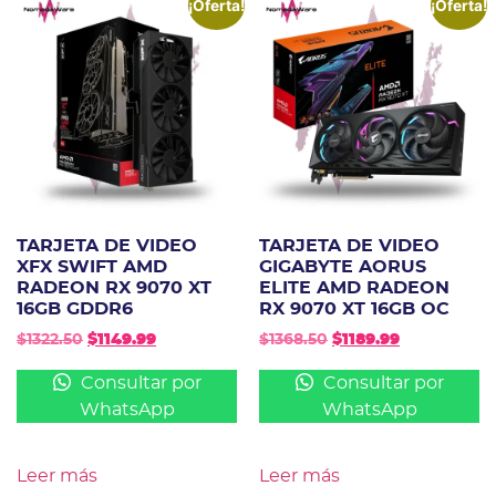
¡Oferta!
¡Oferta!
TARJETA DE VIDEO
TARJETA DE VIDEO
XFX SWIFT AMD
GIGABYTE AORUS
RADEON RX 9070 XT
ELITE AMD RADEON
16GB GDDR6
RX 9070 XT 16GB OC
$
1322.50
$
1149.99
$
1368.50
$
1189.99
Consultar por
Consultar por
WhatsApp
WhatsApp
Leer más
Leer más