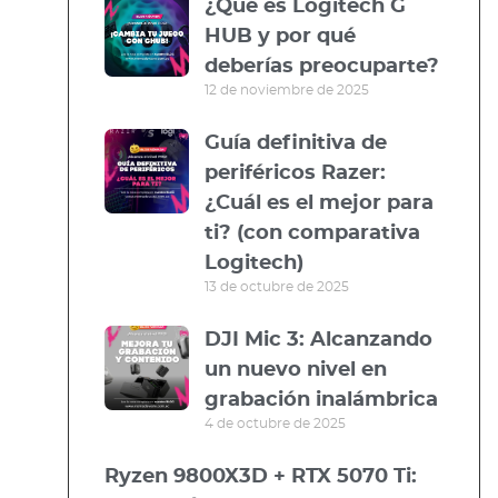
¿Qué es Logitech G
HUB y por qué
deberías preocuparte?
12 de noviembre de 2025
Guía definitiva de
periféricos Razer:
¿Cuál es el mejor para
ti? (con comparativa
Logitech)
13 de octubre de 2025
DJI Mic 3: Alcanzando
un nuevo nivel en
grabación inalámbrica
4 de octubre de 2025
Ryzen 9800X3D + RTX 5070 Ti: