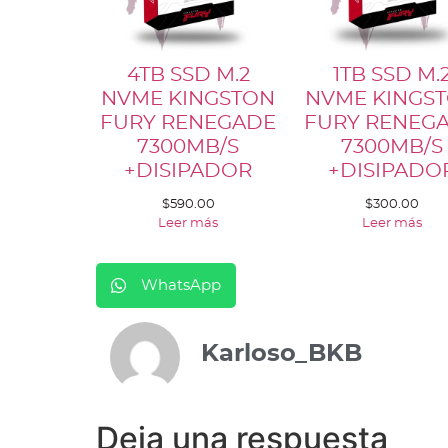
4TB SSD M.2
1TB SSD M.
NVME KINGSTON
NVME KINGS
FURY RENEGADE
FURY RENEG
7300MB/S
7300MB/S
+DISIPADOR
+DISIPADO
$
590.00
$
300.00
Leer más
Leer más
WhatsApp
Karloso_BKB
Deja una respuesta