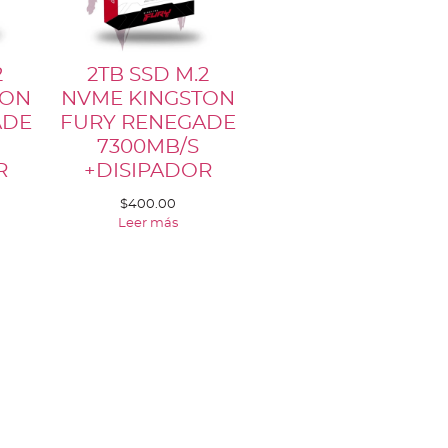
2
2TB SSD M.2
TON
NVME KINGSTON
ADE
FURY RENEGADE
7300MB/S
R
+DISIPADOR
$
400.00
Leer más