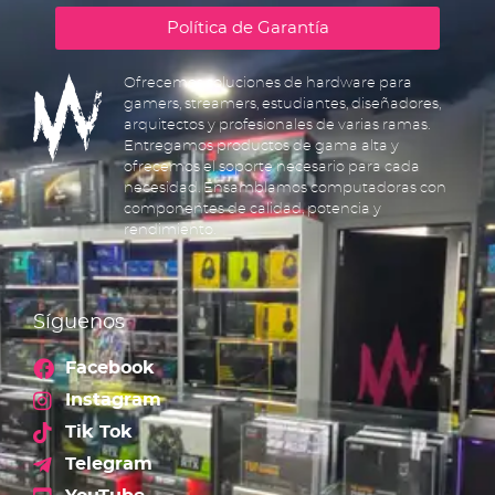
Política de Garantía
Ofrecemos soluciones de hardware para
gamers, streamers, estudiantes, diseñadores,
arquitectos y profesionales de varias ramas.
Entregamos productos de gama alta y
ofrecemos el soporte necesario para cada
necesidad. Ensamblamos computadoras con
componentes de calidad, potencia y
rendimiento.
Síguenos
Facebook
Instagram
Tik Tok
Telegram