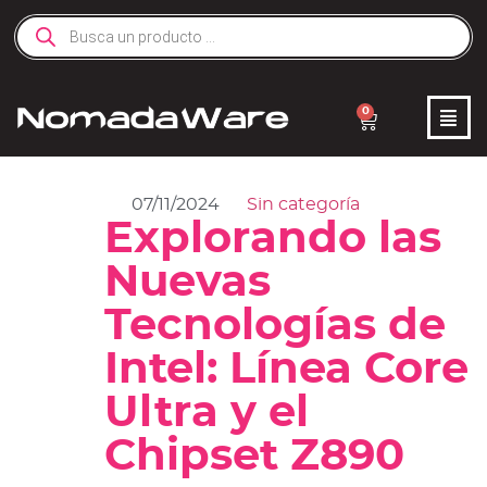
0
07/11/2024
Sin categoría
Explorando las
Nuevas
Tecnologías de
Intel: Línea Core
Ultra y el
Chipset Z890