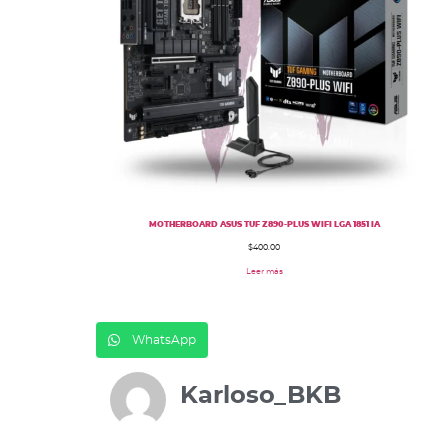
MOTHERBOARD ASUS TUF Z890-PLUS WIFI LGA 1851 IA
$
400.00
Leer más
WhatsApp
Karloso_BKB