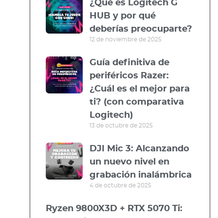
¿Qué es Logitech G
HUB y por qué
deberías preocuparte?
12 de noviembre de 2025
Guía definitiva de
periféricos Razer:
¿Cuál es el mejor para
ti? (con comparativa
Logitech)
13 de octubre de 2025
DJI Mic 3: Alcanzando
un nuevo nivel en
grabación inalámbrica
4 de octubre de 2025
Ryzen 9800X3D + RTX 5070 Ti: