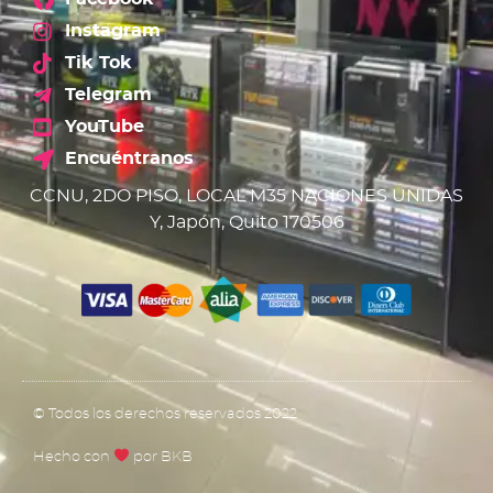
Instagram
Tik Tok
Telegram
YouTube
Encuéntranos
CCNU, 2DO PISO, LOCAL M35 NACIONES UNIDAS
Y, Japón, Quito 170506
© Todos los derechos reservados 2022
Hecho con
por BKB​​