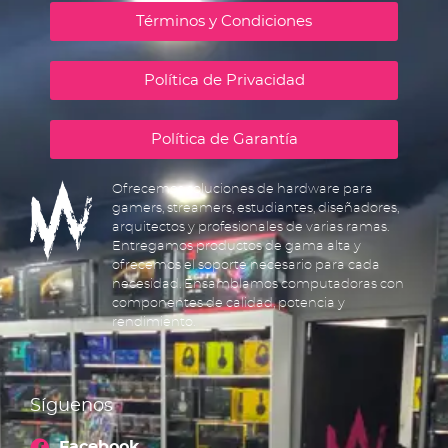
Términos y Condiciones
Política de Privacidad
Política de Garantía
Ofrecemos soluciones de hardware para
gamers, streamers, estudiantes, diseñadores,
arquitectos y profesionales de varias ramas.
Entregamos productos de gama alta y
ofrecemos el soporte necesario para cada
necesidad. Ensamblamos computadoras con
componentes de calidad, potencia y
rendimiento.
Síguenos
Facebook