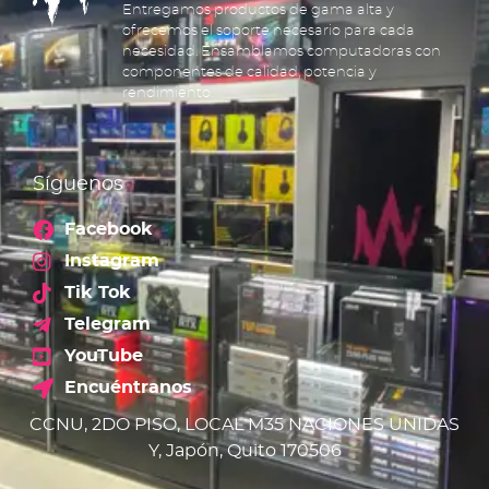
Entregamos productos de gama alta y
ofrecemos el soporte necesario para cada
necesidad. Ensamblamos computadoras con
componentes de calidad, potencia y
rendimiento.
Síguenos
Facebook
Instagram
Tik Tok
Telegram
YouTube
Encuéntranos
CCNU, 2DO PISO, LOCAL M35 NACIONES UNIDAS
Y, Japón, Quito 170506