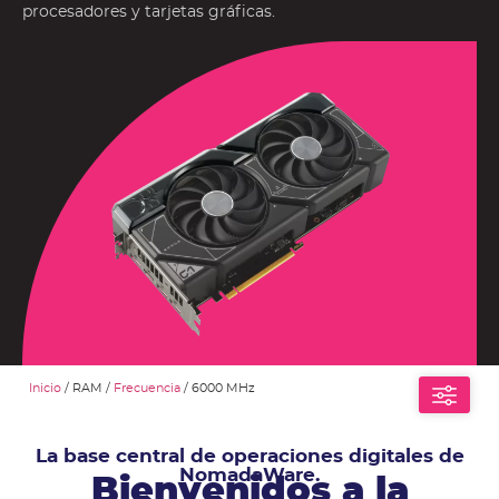
procesadores y tarjetas gráficas.
Inicio
/ RAM /
Frecuencia
/ 6000 MHz
La base central de operaciones digitales de
NomadaWare.
Bienvenidos a la