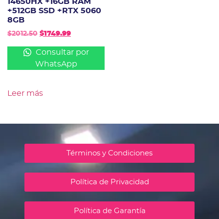
14650HX +16GB RAM
+512GB SSD +RTX 5060
8GB
$
2012.50
$
1749.99
Consultar por
WhatsApp
Leer más
Términos y Condiciones
Política de Privacidad
Política de Garantía