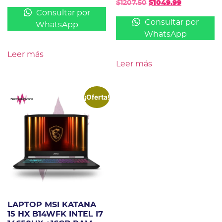
$
1207.50
$
1049.99
Consultar por
Consultar por
WhatsApp
WhatsApp
Leer más
Leer más
¡Oferta!
LAPTOP MSI KATANA
15 HX B14WFK INTEL I7