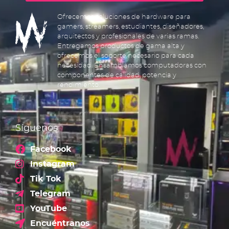
Ofrecemos soluciones de hardware para
gamers, streamers, estudiantes, diseñadores,
arquitectos y profesionales de varias ramas.
Entregamos productos de gama alta y
ofrecemos el soporte necesario para cada
necesidad. Ensamblamos computadoras con
componentes de calidad, potencia y
rendimiento.
Síguenos
Facebook
Instagram
Tik Tok
Telegram
YouTube
Encuéntranos