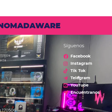
N NOMADAWARE
Síguenos
ctos de
Facebook
cada
Instagram
Tik Tok
Telegram
YouTube
Encuéntranos
o 170506