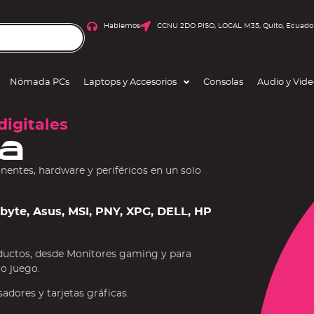
Hablemos
CCNU 2DO PISO, LOCAL M35, Quito, Ecuado
Nómada PCs
Laptops y Accesorios
Consolas
Audio y Vid
digitales
a
ntes, hardware y periféricos en un solo
gabyte, Asus, MSI, PNY, XPG, DELL, HP
ductos, desde Monitores gaming y para
 o juego.
dores y tarjetas gráficas.