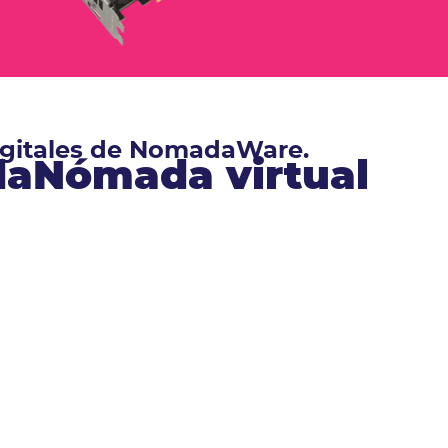
digitales de NomadaWare.
ndaNómada virtual