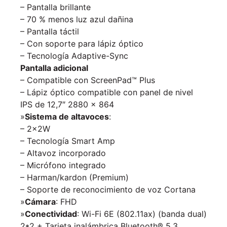
– Pantalla brillante
– 70 % menos luz azul dañina
– Pantalla táctil
– Con soporte para lápiz óptico
– Tecnología Adaptive-Sync
Pantalla adicional
– Compatible con ScreenPad™ Plus
– Lápiz óptico compatible con panel de nivel
IPS de 12,7″ 2880 x 864
»
Sistema de altavoces
:
– 2x2W
– Tecnología Smart Amp
– Altavoz incorporado
– Micrófono integrado
– Harman/kardon (Premium)
– Soporte de reconocimiento de voz Cortana
»
Cámara
: FHD
»
Conectividad
: Wi-Fi 6E (802.11ax) (banda dual)
2*2 + Tarjeta inalámbrica Bluetooth® 5.3