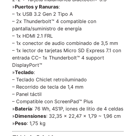
»
Puertos y Ranuras
:
– 1x USB 3.2 Gen 2 Tipo A
– 2x Thunderbolt™ 4 compatible con
pantalla/suministro de energía
– 1x HDMI 2.1 FRL
– 1x conector de audio combinado de 3,5 mm
– 1x lector de tarjetas Micro SD Express 7.1 con
entrada CC– 1x Thunderbolt™ 4 support
DisplayPort™
»
Teclado
:
– Teclado Chiclet retroiluminado
– Recorrido de tecla de 1,4 mm
– Panel táctil
– Compatible con ScreenPad™ Plus
»
Batería
: 76 Wh, 4S1P, iones de litio de 4 celdas
»
Dimensiones
: 32,35 x 22,47 x 1,79 ~ 1,96 cm
»
Peso
: 1,75 kg