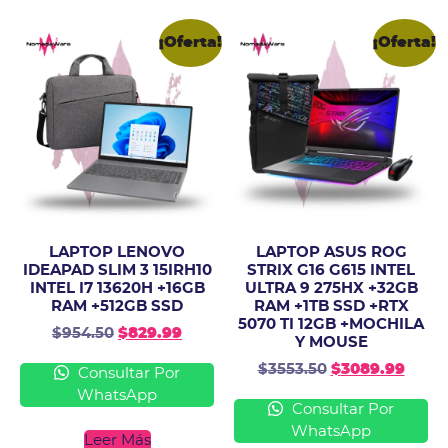
¡Oferta!
¡Oferta!
LAPTOP LENOVO
LAPTOP ASUS ROG
IDEAPAD SLIM 3 15IRH10
STRIX G16 G615 INTEL
INTEL I7 13620H +16GB
ULTRA 9 275HX +32GB
RAM +512GB SSD
RAM +1TB SSD +RTX
5070 TI 12GB +MOCHILA
$
954.50
$
829.99
Y MOUSE
$
3553.50
$
3089.99
Consultar Por
WhatsApp
Consultar Por
WhatsApp
Leer Más