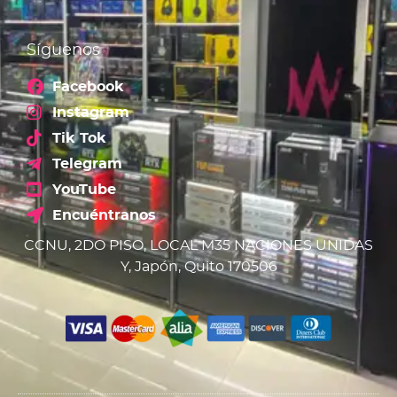
Síguenos
Facebook
Instagram
Tik Tok
Telegram
YouTube
Encuéntranos
CCNU, 2DO PISO, LOCAL M35 NACIONES UNIDAS
Y, Japón, Quito 170506