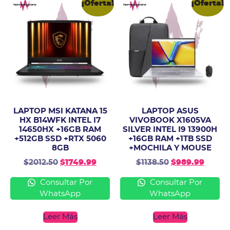
¡Oferta!
¡Oferta!
LAPTOP MSI KATANA 15
LAPTOP ASUS
HX B14WFK INTEL I7
VIVOBOOK X1605VA
14650HX +16GB RAM
SILVER INTEL I9 13900H
+512GB SSD +RTX 5060
+16GB RAM +1TB SSD
8GB
+MOCHILA Y MOUSE
$
2012.50
$
1749.99
$
1138.50
$
989.99
Consultar Por
Consultar Por
WhatsApp
WhatsApp
Leer Más
Leer Más