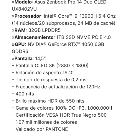
»
Modelo
: Asus Zenbook Pro 14 Duo OLED
UX8402VU
»
Procesador
: Intel® Core™ i9-13900H 5.4 Ghz
(14 núcleos/20 subprocesos, 24 MB de caché)
»
RAM
: 32GB LPDDR5
»
Almacenamiento
: 1TB SSD NVME PCIE 4.0
»GPU:
NVIDIA® GeForce RTX™ 4050 6GB
GDDR6
»
Pantalla
: 14,5″
– Pantalla OLED 3K (2880 x 1800)
– Relación de aspecto 16:10
– Tiempo de respuesta de 0,2 ms
– Frecuencia de actualización de 120Hz
– 400 nits
– Brillo máximo HDR de 550 nits
– Gama de colores 100% DCI-P3, 1.000.000:1
– Certificación VESA HDR True Negro 500
– 1,07 mil millones de colores
– Validado por PANTONE