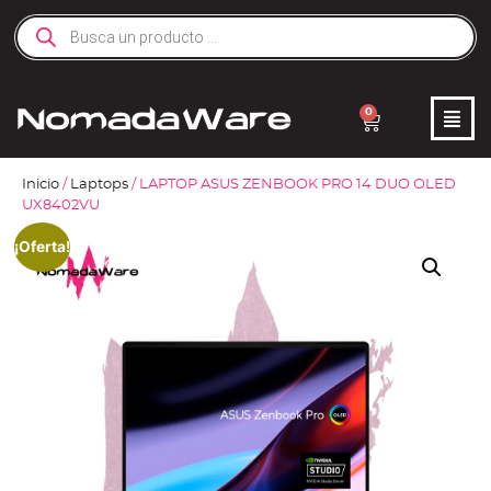
0
Inicio
/
Laptops
/ LAPTOP ASUS ZENBOOK PRO 14 DUO OLED
UX8402VU
¡Oferta!