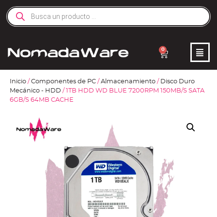
0
Inicio
/
Componentes de PC
/
Almacenamiento
/
Disco Duro
Mecánico - HDD
/ 1TB HDD WD BLUE 7200RPM 150MB/S SATA
6GB/S 64MB CACHE