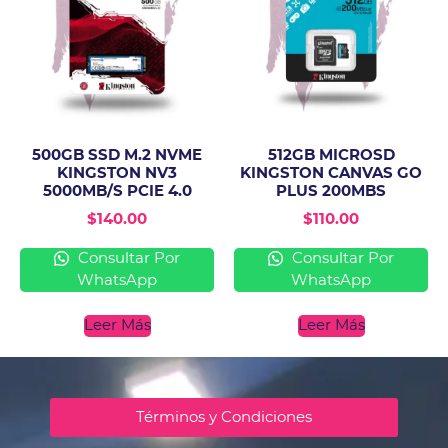
500GB SSD M.2 NVME
512GB MICROSD
KINGSTON NV3
KINGSTON CANVAS GO
5000MB/S PCIE 4.0
PLUS 200MBS
$
140.00
$
110.00
Consultar Por
Consultar Por
WhatsApp
WhatsApp
Leer Más
Leer Más
Términos y Condiciones