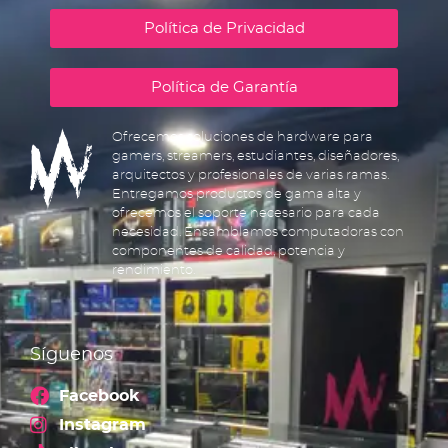
Política de Privacidad
Política de Garantía
Ofrecemos soluciones de hardware para
gamers, streamers, estudiantes, diseñadores,
arquitectos y profesionales de varias ramas.
Entregamos productos de gama alta y
ofrecemos el soporte necesario para cada
necesidad. Ensamblamos computadoras con
componentes de calidad, potencia y
rendimiento.
Síguenos
Facebook
Instagram