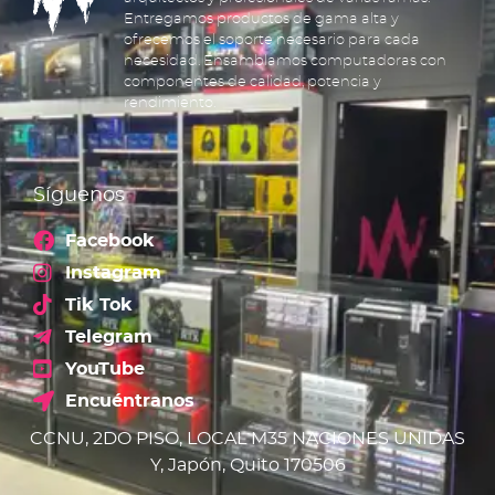
Entregamos productos de gama alta y
ofrecemos el soporte necesario para cada
necesidad. Ensamblamos computadoras con
componentes de calidad, potencia y
rendimiento.
Síguenos
Facebook
Instagram
Tik Tok
Telegram
YouTube
Encuéntranos
CCNU, 2DO PISO, LOCAL M35 NACIONES UNIDAS
Y, Japón, Quito 170506