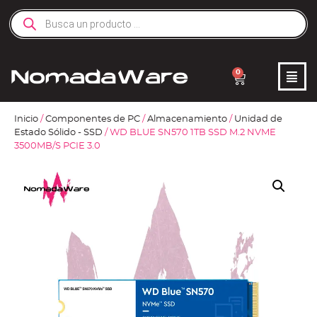
0
Inicio
/
Componentes de PC
/
Almacenamiento
/
Unidad de
Estado Sólido - SSD
/ WD BLUE SN570 1TB SSD M.2 NVME
3500MB/S PCIE 3.0