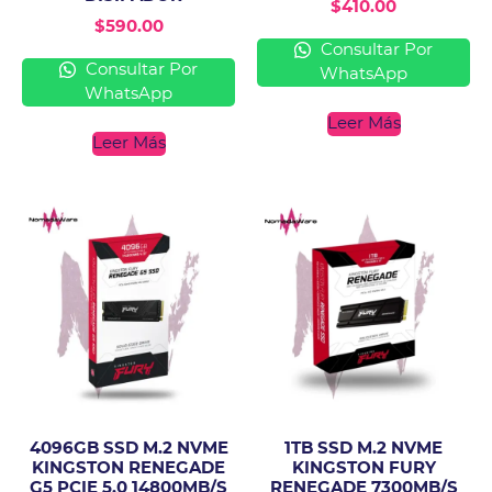
$
410.00
$
590.00
Consultar Por
Consultar Por
WhatsApp
WhatsApp
Leer Más
Leer Más
4096GB SSD M.2 NVME
1TB SSD M.2 NVME
KINGSTON RENEGADE
KINGSTON FURY
G5 PCIE 5.0 14800MB/S
RENEGADE 7300MB/S