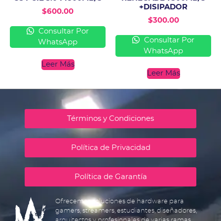
+DISIPADOR
$
600.00
$
300.00
Consultar Por
Consultar Por
WhatsApp
WhatsApp
Leer Más
Leer Más
Términos y Condiciones
Política de Privacidad
Política de Garantía
Ofrecemos soluciones de hardware para
gamers, streamers, estudiantes, diseñadores,
arquitectos y profesionales de varias ramas.