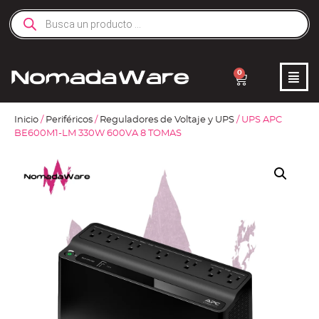
0
Inicio
/
Periféricos
/
Reguladores de Voltaje y UPS
/ UPS APC
BE600M1-LM 330W 600VA 8 TOMAS