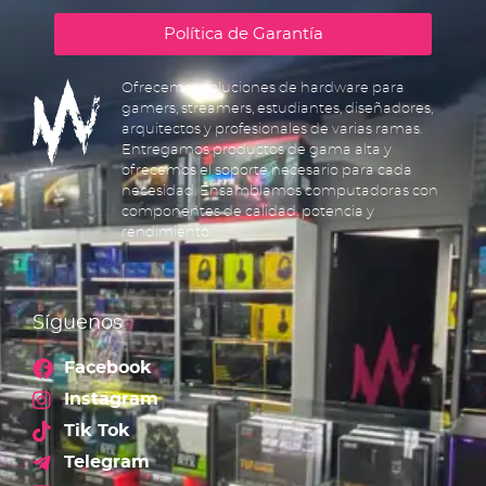
Política de Garantía
Ofrecemos soluciones de hardware para
gamers, streamers, estudiantes, diseñadores,
arquitectos y profesionales de varias ramas.
Entregamos productos de gama alta y
ofrecemos el soporte necesario para cada
necesidad. Ensamblamos computadoras con
componentes de calidad, potencia y
rendimiento.
Síguenos
Facebook
Instagram
Tik Tok
Telegram