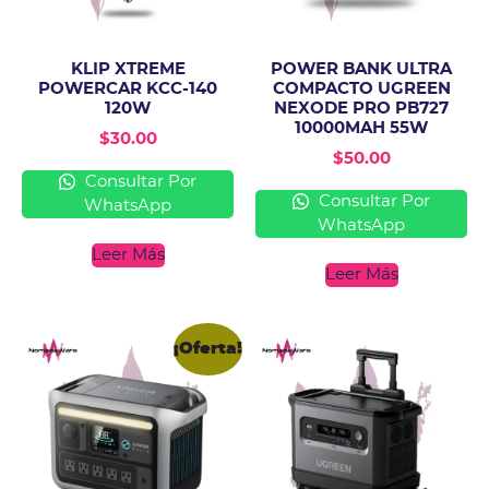
KLIP XTREME
POWER BANK ULTRA
POWERCAR KCC-140
COMPACTO UGREEN
120W
NEXODE PRO PB727
10000MAH 55W
$
30.00
$
50.00
Consultar Por
Consultar Por
WhatsApp
WhatsApp
Leer Más
Leer Más
¡Oferta!