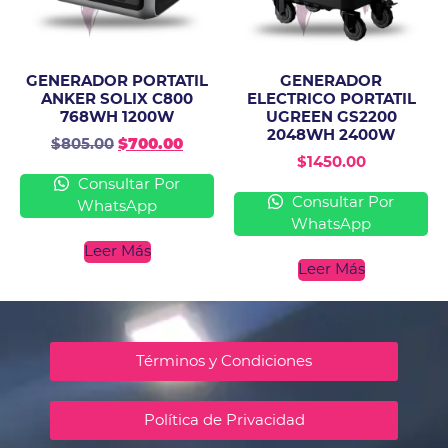
GENERADOR PORTATIL
GENERADOR
ANKER SOLIX C800
ELECTRICO PORTATIL
768WH 1200W
UGREEN GS2200
2048WH 2400W
$
805.00
$
700.00
$
1450.00
Consultar Por
Consultar Por
WhatsApp
WhatsApp
Leer Más
Leer Más
Términos y Condiciones
Política de Privacidad