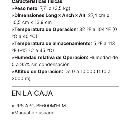
Características físicas
»
Peso neto
: 7,7 lb (3,5 kg)
»
Dimensiones Long x Anch x Alt
: 27,4 cm x
10,5 cm x 13,9 cm
»
Temperatura de Operacion
: 32 ºF a 104 ºF (0
ºC a 40 ºC)
»
Temperatura de almacenamiento
: 5 ºF a 113
ºF (–15 ºC a 45 ºC)
»
Humedad relativa de Operacion
: Humedad de
0 a 95% sin condensación
»
Altitud de Operacion
: De 0 a 10.000 ft (0 a
3000 m)
EN LA CAJA
»UPS APC BE600M1-LM
»Manual de usuario