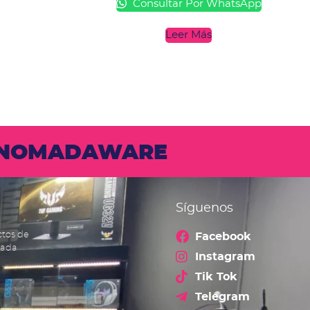
Consultar Por WhatsApp
Leer Más
N NOMADAWARE
Síguenos
ctos de
Facebook
cada
Instagram
Tik Tok
Telegram