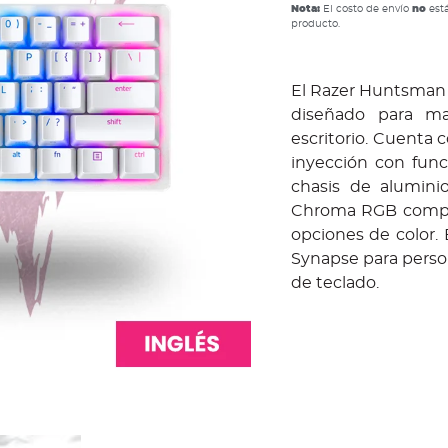
Nota:
El costo de envío
no
está
producto.
El Razer Huntsman 
diseñado para max
escritorio. Cuenta 
inyección con func
chasis de aluminio
Chroma RGB comple
opciones de color. 
Synapse para person
de teclado.