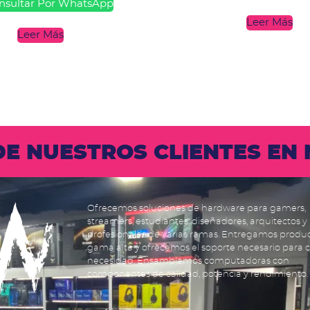
sultar Por WhatsApp
Leer Más
Leer Más
 DE NUESTROS CLIENTES E
Ofrecemos soluciones de hardware para gamers,
streamers, estudiantes, diseñadores, arquitectos y
profesionales de varias ramas. Entregamos produ
gama alta y ofrecemos el soporte necesario para 
necesidad. Ensamblamos computadoras con
componentes de calidad, potencia y rendimiento.