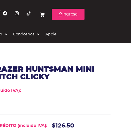
r
Ingresa
eo
Conócenos
Apple
RAZER HUNTSMAN MINI
TCH CLICKY
uido IVA):
$126.50
ÉDITO (incluido IVA):