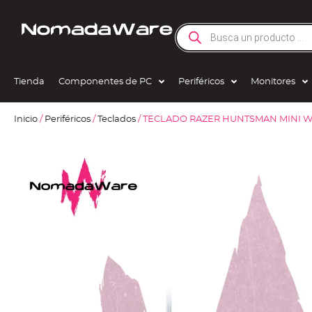
Tienda
Componentes de PC
Periféricos
Monitores
Inicio
/
Periféricos
/
Teclados
/ TECLADO RAZER HUNTSMAN MINI W