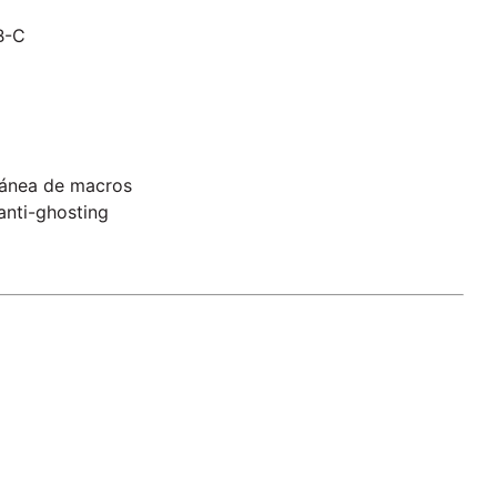
B-C
tánea de macros
anti-ghosting