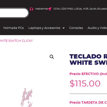
Hablemos
CCNU 2DO PISO, LOCAL M35, Quito, Ecuado
Nómada PCs
Laptops y Accesorios
Consolas
Audio y Vid
HITE SWITCH CLICKY
TECLADO 
WHITE SWI
Precio EFECTIVO (incl
$
115.00
Precio TARJETA DE CR