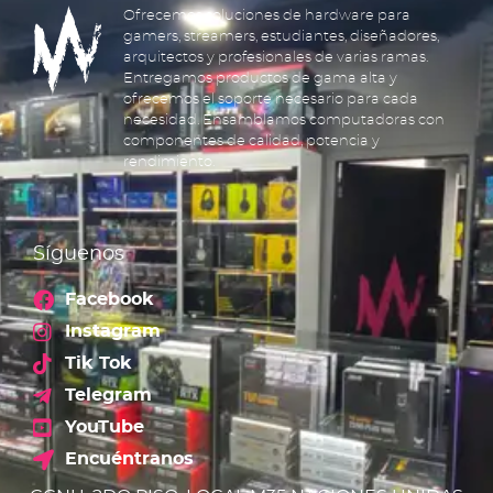
Ofrecemos soluciones de hardware para
gamers, streamers, estudiantes, diseñadores,
arquitectos y profesionales de varias ramas.
Entregamos productos de gama alta y
ofrecemos el soporte necesario para cada
necesidad. Ensamblamos computadoras con
componentes de calidad, potencia y
rendimiento.
Síguenos
Facebook
Instagram
Tik Tok
Telegram
YouTube
Encuéntranos