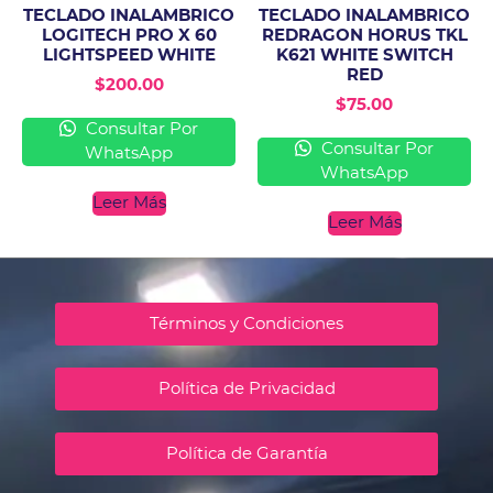
TECLADO INALAMBRICO
TECLADO INALAMBRICO
LOGITECH PRO X 60
REDRAGON HORUS TKL
LIGHTSPEED WHITE
K621 WHITE SWITCH
RED
$
200.00
$
75.00
Consultar Por
Consultar Por
WhatsApp
WhatsApp
Leer Más
Leer Más
Términos y Condiciones
Política de Privacidad
Política de Garantía