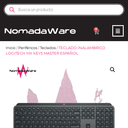
0
Inicio
/
Periféricos
/
Teclados
/ TECLADO INALAMBRICO
LOGITECH MX KEYS MASTER ESPAÑOL