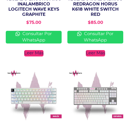
INALAMBRICO
REDRAGON HORUS
LOGITECH WAVE KEYS
K618 WHITE SWITCH
GRAPHITE
RED
$
75.00
$
85.00
Consultar Por
Consultar Por
WhatsApp
WhatsApp
Leer Más
Leer Más