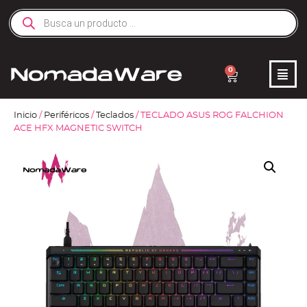
0
Inicio
/
Periféricos
/
Teclados
/ TECLADO ASUS ROG FALCHION
ACE HFX MAGNETIC SWITCH