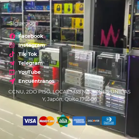
Síguenos
Facebook
Instagram
Tik Tok
Telegram
YouTube
Encuéntranos
CCNU, 2DO PISO, LOCAL M35 NACIONES UNIDAS
Y, Japón, Quito 170506