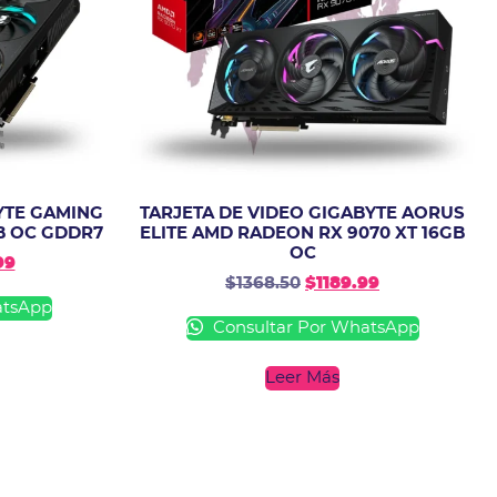
YTE GAMING
TARJETA DE VIDEO GIGABYTE AORUS
GB OC GDDR7
ELITE AMD RADEON RX 9070 XT 16GB
OC
99
$
1368.50
$
1189.99
atsApp
Consultar Por WhatsApp
Leer Más