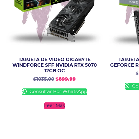
TARJETA DE VIDEO GIGABYTE
TARJETA
WINDFORCE SFF NVIDIA RTX 5070
GEFORCE RT
12GB OC
$
$
1035.00
$
899.99
Con
Consultar Por WhatsApp
Leer Más