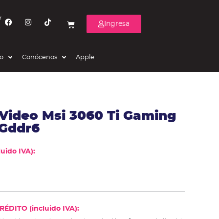
r
Ingresa
eo
Conócenos
Apple
 Video Msi 3060 Ti Gaming
 Gddr6
uido IVA):
ÉDITO (incluido IVA):