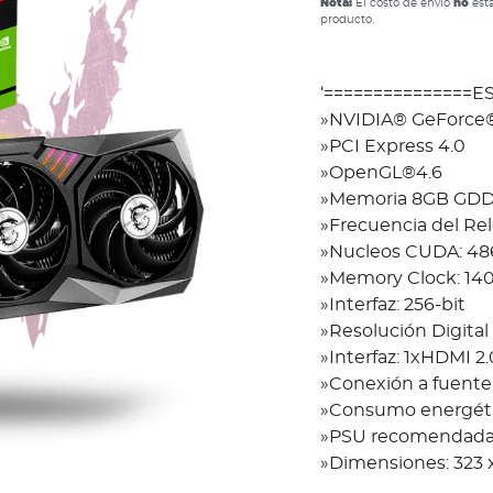
Nota:
El costo de envío
no
está
producto.
‘===============
»NVIDIA® GeForce®
»PCI Express 4.0
»OpenGL®4.6
»Memoria 8GB GD
»Frecuencia del Re
»Nucleos CUDA: 48
»Memory Clock: 14
»Interfaz: 256-bit
»Resolución Digital
»Interfaz: 1xHDMI 2.
»Conexión a fuente:
»Consumo energéti
»PSU recomendada
»Dimensiones: 323 