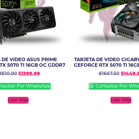
 DE VIDEO ASUS PRIME
TARJETA DE VIDEO GIGAB
X 5070 TI 16GB OC GDDR7
GEFORCE RTX 5070 TI 16
1610.00
$
1399.99
$
1667.50
$
1449.
sultar Por WhatsApp
Consultar Por Wh
Leer Más
Leer Más