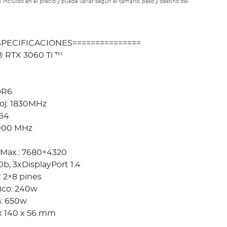
 incluido en el precio y puede variar según el tamaño, peso y destino del
ESPECIFICACIONES===============
 RTX 3060 Ti ™
DR6
loj: 1830MHz
64
000 MHz
 Max.: 7680×4320
0b, 3xDisplayPort 1.4
 2×8 pines
co: 240w
: 650w
x 140 x 56 mm