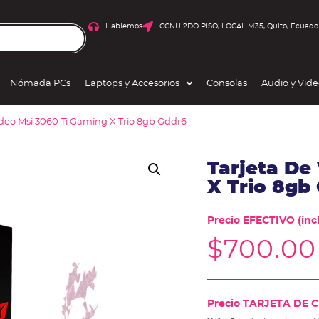
Hablemos
CCNU 2DO PISO, LOCAL M35, Quito, Ecuado
Nómada PCs
Laptops y Accesorios
Consolas
Audio y Vid
ideo Msi 3060 Ti Gaming X Trio 8gb Gddr6
Tarjeta De
X Trio 8gb
Precio EFECTIVO (incl
$
700.00
Precio TARJETA DE CR