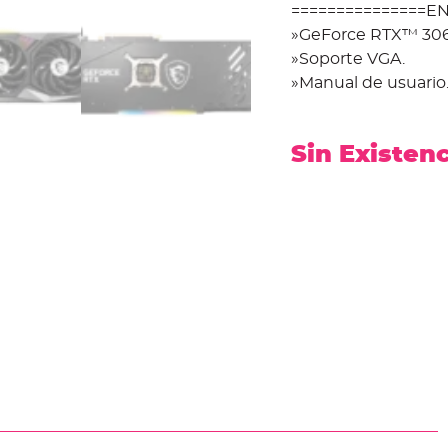
===============EN
»GeForce RTX™ 306
»Soporte VGA.
»Manual de usuario
Sin Existen