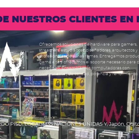
 DE NUESTROS CLIENTES E
Ofrecemos soluciones de hardware para gamers,
streamers, estudiantes, diseñadores, arquitectos y
profesionales de varias ramas. Entregamos produ
gama alta y ofrecemos el soporte necesario para 
necesidad. Ensamblamos computadoras con
componentes de calidad, potencia y rendimiento.
DO PISO, LOCAL M35 NACIONES UNIDAS Y, Japón, Quit