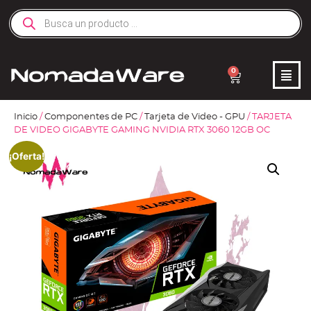
0
Inicio
/
Componentes de PC
/
Tarjeta de Video - GPU
/ TARJETA
DE VIDEO GIGABYTE GAMING NVIDIA RTX 3060 12GB OC
¡Oferta!