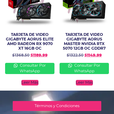
TARJETA DE VIDEO
TARJETA DE VIDEO
GIGABYTE AORUS ELITE
GIGABYTE AORUS
AMD RADEON RX 9070
MASTER NVIDIA RTX
XT 16GB OC
5070 12GB OC GDDR7
$
1368.50
$
1189.99
$
1322.50
$
1149.99
Consultar Por
Consultar Por
WhatsApp
WhatsApp
Leer Más
Leer Más
Términos y Condiciones