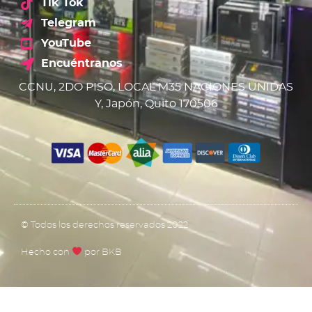
Tik Tok
Telegram
YouTube
Encuéntranos
CCNU, 2DO PISO, LOCAL M35 NACIONES UNIDAS
Y, Japón, Quito 170506
© Todos los derechos reservados 2022
Hecho con
por BKB​​