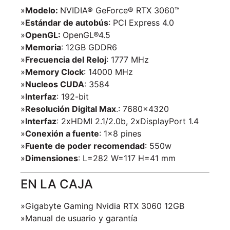
»
Modelo:
NVIDIA® GeForce® RTX 3060™
»
Estándar de autobús
: PCI Express 4.0
»
OpenGL:
OpenGL®4.5
»
Memoria
: 12GB GDDR6
»
Frecuencia del Reloj
: 1777 MHz
»
Memory Clock
: 14000 MHz
»
Nucleos CUDA
: 3584
»
Interfaz
: 192-bit
»
Resolución Digital Max
.: 7680×4320
»
Interfaz
: 2xHDMI 2.1/2.0b, 2xDisplayPort 1.4
»
Conexión a fuente
: 1×8 pines
»
Fuente de poder recomendad
: 550w
»
Dimensiones
: L=282 W=117 H=41 mm
EN LA CAJA
»Gigabyte Gaming Nvidia RTX 3060 12GB
»Manual de usuario y garantía