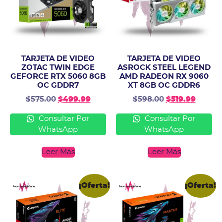
TARJETA DE VIDEO
TARJETA DE VIDEO
ZOTAC TWIN EDGE
ASROCK STEEL LEGEND
GEFORCE RTX 5060 8GB
AMD RADEON RX 9060
OC GDDR7
XT 8GB OC GDDR6
$
575.00
$
499.99
$
598.00
$
519.99
Consultar Por
Consultar Por
WhatsApp
WhatsApp
Leer Más
Leer Más
¡Oferta!
¡Oferta!