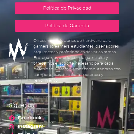
Política de Privacidad
Política de Garantía
Ofrecemos soluciones de hardware para
gamers, streamers, estudiantes, diseñadores,
arquitectos y profesionales de varias ramas.
Entregamos productos de gama alta y
ofrecemos el soporte necesario para cada
necesidad. Ensamblamos computadoras con
componentes de calidad, potencia y
rendimiento.
Síguenos
Facebook
Instagram